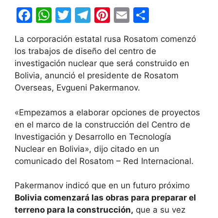
F
W
T
T
Pi
E
C
a
h
w
el
nt
m
o
La corporación estatal rusa Rosatom comenzó
c
at
itt
e
er
ai
m
los trabajos de diseño del centro de
e
s
er
gr
e
l
p
investigación nuclear que será construido en
b
A
a
st
ar
Bolivia, anunció el presidente de Rosatom
Overseas, Evgueni Pakermanov.
o
p
m
tir
o
p
«Empezamos a elaborar opciones de proyectos
k
en el marco de la construcción del Centro de
Investigación y Desarrollo en Tecnología
Nuclear en Bolivia», dijo citado en un
comunicado del Rosatom – Red Internacional.
Pakermanov indicó que en un futuro próximo
Bolivia comenzará las obras para preparar el
terreno para la construcción,
que a su vez