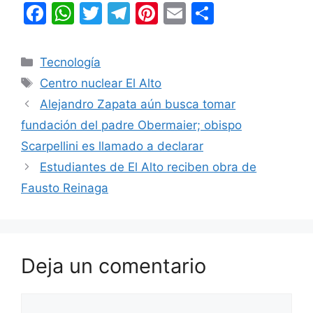
F
W
T
T
Pi
E
C
a
h
w
el
nt
m
o
c
at
itt
e
er
ai
m
Categorías
Tecnología
e
s
er
gr
e
l
p
Etiquetas
Centro nuclear El Alto
b
A
a
st
ar
Alejandro Zapata aún busca tomar
o
p
m
tir
fundación del padre Obermaier; obispo
o
p
Scarpellini es llamado a declarar
k
Estudiantes de El Alto reciben obra de
Fausto Reinaga
Deja un comentario
Comentario