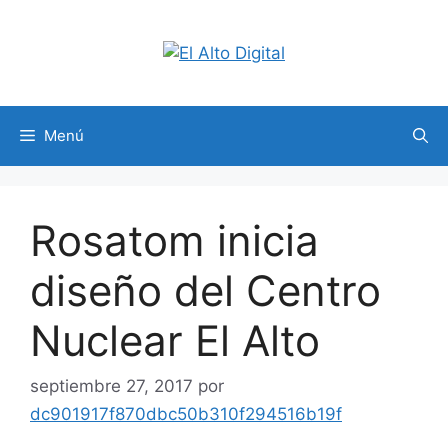
Saltar
al
contenido
Menú
Rosatom inicia
diseño del Centro
Nuclear El Alto
septiembre 27, 2017
por
dc901917f870dbc50b310f294516b19f