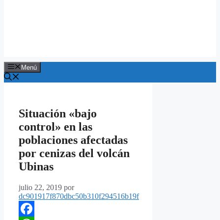
Menú
Situación «bajo
control» en las
poblaciones afectadas
por cenizas del volcán
Ubinas
julio 22, 2019
por
dc901917f870dbc50b310f294516b19f