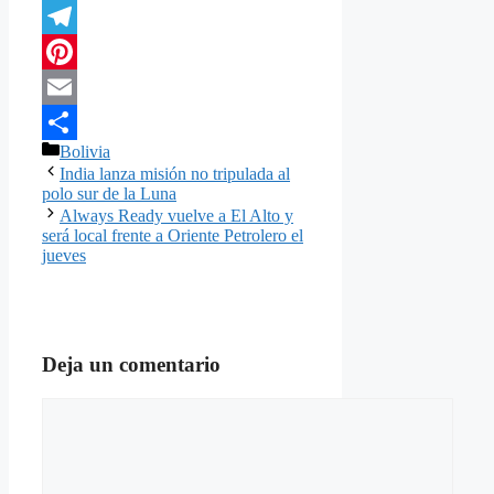
Twitter
Telegram
Pinterest
Email
Categorías
Bolivia
Compartir
India lanza misión no tripulada al
polo sur de la Luna
Always Ready vuelve a El Alto y
será local frente a Oriente Petrolero el
jueves
Deja un comentario
Comentario