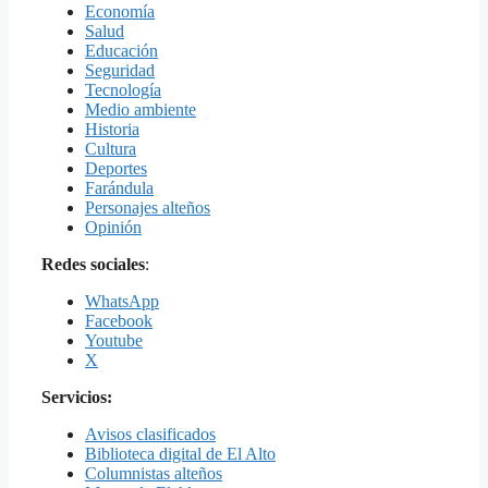
Economía
Salud
Educación
Seguridad
Tecnología
Medio ambiente
Historia
Cultura
Deportes
Farándula
Personajes alteños
Opinión
Redes sociales
:
WhatsApp
Facebook
Youtube
X
Servicios:
Avisos clasificados
Biblioteca digital de El Alto
Columnistas alteños