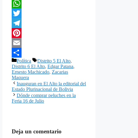
Facebook
WhatsApp
Twitter
Telegram
Pinterest
Email
Categorías
Etiquetas
Política
Distrito 5 El Alto
,
Compartir
Distrito 6 El Alto
,
Edgar Patana
,
Ernesto Machicado
,
Zacarias
Maquera
Inauguran en El Alto la editorial del
Estado Plurinacional de Bolivia
Dónde comprar peluches en la
Feria 16 de Julio
Deja un comentario