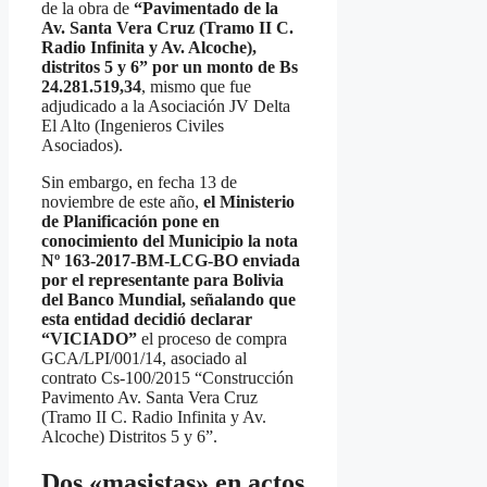
de la obra de
“Pavimentado de la
Av. Santa Vera Cruz (Tramo II C.
Radio Infinita y Av. Alcoche),
distritos 5 y 6” por un monto de Bs
24.281.519,34
, mismo que fue
adjudicado a la Asociación JV Delta
El Alto (Ingenieros Civiles
Asociados).
Sin embargo, en fecha 13 de
noviembre de este año,
el Ministerio
de Planificación pone en
conocimiento del Municipio la nota
Nº 163-2017-BM-LCG-BO enviada
por el representante para Bolivia
del Banco Mundial, señalando que
esta entidad decidió declarar
“VICIADO”
el proceso de compra
GCA/LPI/001/14, asociado al
contrato Cs-100/2015 “Construcción
Pavimento Av. Santa Vera Cruz
(Tramo II C. Radio Infinita y Av.
Alcoche) Distritos 5 y 6”.
Dos «masistas» en actos