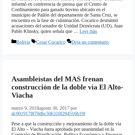
informó en conferencia de prensa que el Centro de
Confinamiento para ganado bovino ubicado en el
municipio de Pailón del departamento de Santa Cruz, se
encuentra en la fase de culminación. Cocarico desmintió
acusaciones del senador de Unidad Demócrata (UD), Juan
Pablo Klinsky, quien señala que …
Leer más
Categorías
Etiquetas
Bolivia
Cesar Cocarico
Deja un comentario
Asambleístas del MAS frenan
construcción de la doble vía El Alto-
Viacha
marzo 9, 2018
agosto 30, 2017
por
dc901917f870dbc50b310f294516b19f
Pese a que la construcción y mejoramiento de la doble vía
El Alto – Viacha fuera aprobada por unanimidad en la
Comisión de Planificación, Política Económica y Finanzas