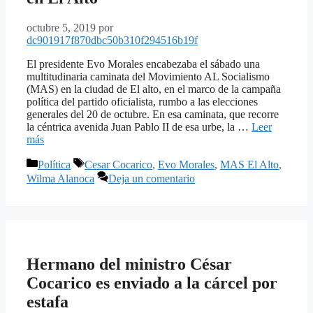
octubre 5, 2019
por
dc901917f870dbc50b310f294516b19f
El presidente Evo Morales encabezaba el sábado una
multitudinaria caminata del Movimiento AL Socialismo
(MAS) en la ciudad de El alto, en el marco de la campaña
política del partido oficialista, rumbo a las elecciones
generales del 20 de octubre. En esa caminata, que recorre
la céntrica avenida Juan Pablo II de esa urbe, la …
Leer
más
Categorías
Etiquetas
Política
Cesar Cocarico
,
Evo Morales
,
MAS El Alto
,
Wilma Alanoca
Deja un comentario
Hermano del ministro César
Cocarico es enviado a la cárcel por
estafa