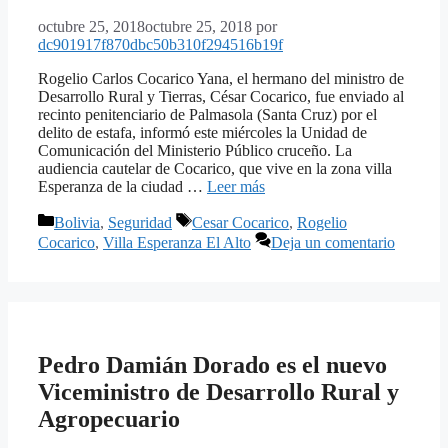
octubre 25, 2018
octubre 25, 2018
por
dc901917f870dbc50b310f294516b19f
Rogelio Carlos Cocarico Yana, el hermano del ministro de
Desarrollo Rural y Tierras, César Cocarico, fue enviado al
recinto penitenciario de Palmasola (Santa Cruz) por el
delito de estafa, informó este miércoles la Unidad de
Comunicación del Ministerio Público cruceño. La
audiencia cautelar de Cocarico, que vive en la zona villa
Esperanza de la ciudad …
Leer más
Categorías
Etiquetas
Bolivia
,
Seguridad
Cesar Cocarico
,
Rogelio
Cocarico
,
Villa Esperanza El Alto
Deja un comentario
Pedro Damián Dorado es el nuevo
Viceministro de Desarrollo Rural y
Agropecuario