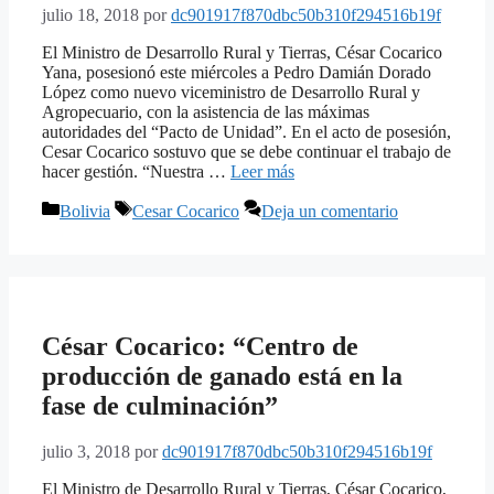
julio 18, 2018
por
dc901917f870dbc50b310f294516b19f
El Ministro de Desarrollo Rural y Tierras, César Cocarico
Yana, posesionó este miércoles a Pedro Damián Dorado
López como nuevo viceministro de Desarrollo Rural y
Agropecuario, con la asistencia de las máximas
autoridades del “Pacto de Unidad”. En el acto de posesión,
Cesar Cocarico sostuvo que se debe continuar el trabajo de
hacer gestión. “Nuestra …
Leer más
Categorías
Etiquetas
Bolivia
Cesar Cocarico
Deja un comentario
César Cocarico: “Centro de
producción de ganado está en la
fase de culminación”
julio 3, 2018
por
dc901917f870dbc50b310f294516b19f
El Ministro de Desarrollo Rural y Tierras, César Cocarico,