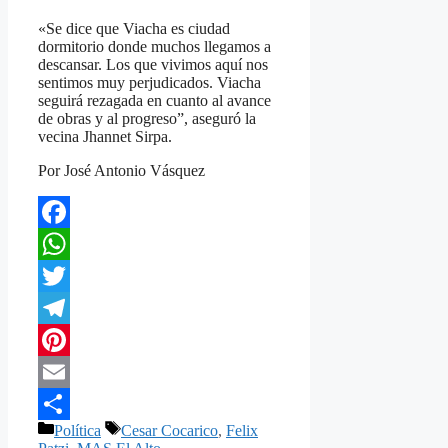
«Se dice que Viacha es ciudad
dormitorio donde muchos llegamos a
descansar. Los que vivimos aquí nos
sentimos muy perjudicados. Viacha
seguirá rezagada en cuanto al avance
de obras y al progreso”, aseguró la
vecina Jhannet Sirpa.
Por José Antonio Vásquez
Facebook
WhatsApp
Twitter
Telegram
Pinterest
Email
Categorías
Etiquetas
Política
Cesar Cocarico
,
Felix
Compartir