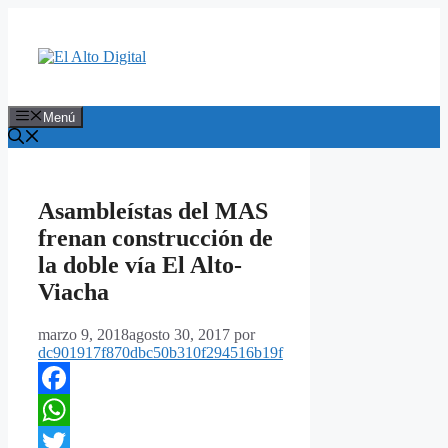
Saltar
al
contenido
Menú
Asambleístas del MAS
frenan construcción de
la doble vía El Alto-
Viacha
marzo 9, 2018
agosto 30, 2017
por
dc901917f870dbc50b310f294516b19f
Facebook
WhatsApp