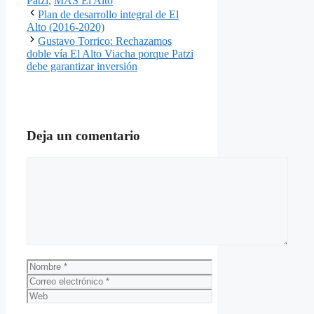
Patzi
,
MAS El Alto
Plan de desarrollo integral de El
Alto (2016-2020)
Gustavo Torrico: Rechazamos
doble vía El Alto Viacha porque Patzi
debe garantizar inversión
Deja un comentario
Comentario
Nombre
Correo
electrónico
Web