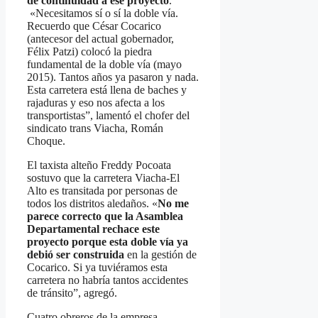
dé continuidad a ese proyecto
.
«Necesitamos sí o sí la doble vía.
Recuerdo que César Cocarico
(antecesor del actual gobernador,
Félix Patzi) colocó la piedra
fundamental de la doble vía (mayo
2015). Tantos años ya pasaron y nada.
Esta carretera está llena de baches y
rajaduras y eso nos afecta a los
transportistas”, lamentó el chofer del
sindicato trans Viacha, Román
Choque.
El taxista alteño Freddy Pocoata
sostuvo que la carretera Viacha-El
Alto es transitada por personas de
todos los distritos aledaños. «
No me
parece correcto que la Asamblea
Departamental rechace este
proyecto porque esta doble vía ya
debió ser construida
en la gestión de
Cocarico. Si ya tuviéramos esta
carretera no habría tantos accidentes
de tránsito”, agregó.
Cuatro obreros de la empresa