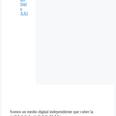
Sigl
o
XXI
Somos un medio digital independiente que cubre la