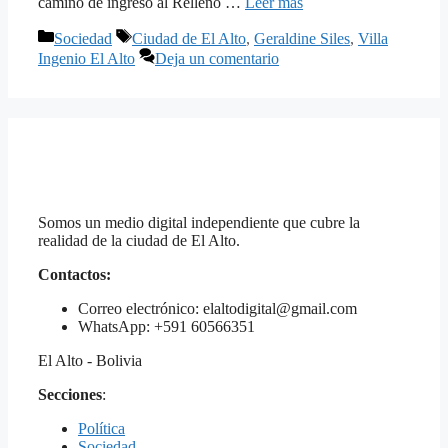
camino de ingreso al Relleno …
Leer más
Categorías
Etiquetas
Sociedad
Ciudad de El Alto
,
Geraldine Siles
,
Villa
Ingenio El Alto
Deja un comentario
Somos un medio digital independiente que cubre la
realidad de la ciudad de El Alto.
Contactos:
Correo electrónico: elaltodigital@gmail.com
WhatsApp: +591 60566351
El Alto - Bolivia
Secciones
:
Política
Sociedad