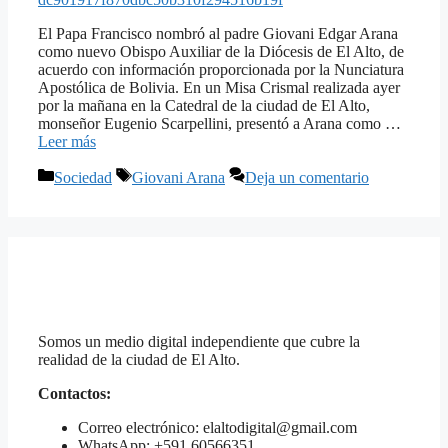
El Papa Francisco nombró al padre Giovani Edgar Arana
como nuevo Obispo Auxiliar de la Diócesis de El Alto, de
acuerdo con información proporcionada por la Nunciatura
Apostólica de Bolivia. En un Misa Crismal realizada ayer
por la mañana en la Catedral de la ciudad de El Alto,
monseñor Eugenio Scarpellini, presentó a Arana como …
Leer más
Categorías
Etiquetas
Sociedad
Giovani Arana
Deja un comentario
Somos un medio digital independiente que cubre la
realidad de la ciudad de El Alto.
Contactos:
Correo electrónico: elaltodigital@gmail.com
WhatsApp: +591 60566351