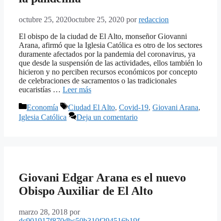
octubre 25, 2020
octubre 25, 2020
por
redaccion
El obispo de la ciudad de El Alto, monseñor Giovanni
Arana, afirmó que la Iglesia Católica es otro de los sectores
duramente afectados por la pandemia del coronavirus, ya
que desde la suspensión de las actividades, ellos también lo
hicieron y no perciben recursos económicos por concepto
de celebraciones de sacramentos o las tradicionales
eucaristías …
Leer más
Categorías
Etiquetas
Economía
Ciudad El Alto
,
Covid-19
,
Giovani Arana
,
Iglesia Católica
Deja un comentario
Giovani Edgar Arana es el nuevo
Obispo Auxiliar de El Alto
marzo 28, 2018
por
dc901917f870dbc50b310f294516b19f