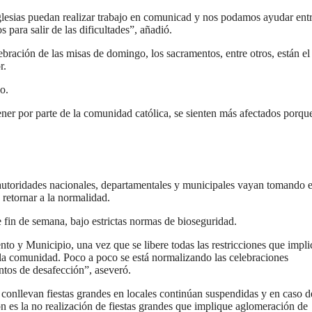
glesias puedan realizar trabajo en comunicad y nos podamos ayudar ent
ara salir de las dificultades”, añadió.
lebración de las misas de domingo, los sacramentos, entre otros, están el 
r.
o.
ener por parte de la comunidad católica, se sienten más afectados porqu
autoridades nacionales, departamentales y municipales vayan tomando 
o retornar a la normalidad.
de fin de semana, bajo estrictas normas de bioseguridad.
nto y Municipio, una vez que se libere todas las restricciones que impl
 la comunidad. Poco a poco se está normalizando las celebraciones
ntos de desafección”, aseveró.
 conllevan fiestas grandes en locales continúan suspendidas y en caso d
ión es la no realización de fiestas grandes que implique aglomeración de