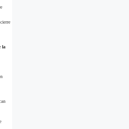
re
cierre
e
la
en
ican
e