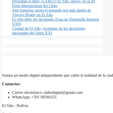
Presentan el libro «CERCO El Alto, maya» en la III
Feria Internacional del Libro
Joel Amoroso anota el segundo gol más rápido de
Always Ready en El Alto
El Alto debe ser declarado Zona de Desarrollo Integral
(ZDI)
Ciudad de El Alto, escenario de las decisiones
nacionales del Siglo XXI
Somos un medio digital independiente que cubre la realidad de la ciud
Contactos:
Correo electrónico: elaltodigital@gmail.com
WhatsApp: +591 60566351
El Alto - Bolivia