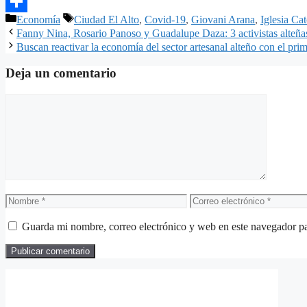
Email
Categorías
Etiquetas
Economía
Ciudad El Alto
,
Covid-19
,
Giovani Arana
,
Iglesia Cat
Compartir
Fanny Nina, Rosario Panoso y Guadalupe Daza: 3 activistas alteñas
Buscan reactivar la economía del sector artesanal alteño con el prim
Deja un comentario
Comentario
Nombre
Correo
electrónico
Guarda mi nombre, correo electrónico y web en este navegador p