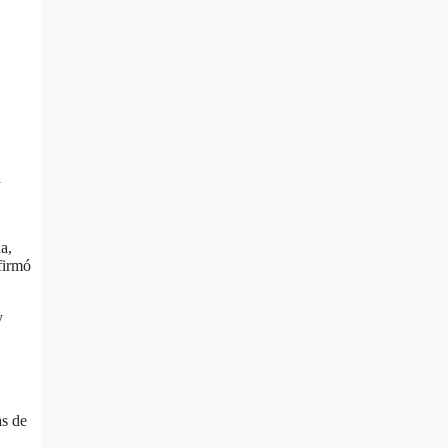
a
a,
firmó
y
as de