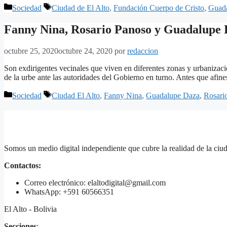
Categorías
Etiquetas
Sociedad
Ciudad de El Alto
,
Fundación Cuerpo de Cristo
,
Guad
Fanny Nina, Rosario Panoso y Guadalupe Da
octubre 25, 2020
octubre 24, 2020
por
redaccion
Son exdirigentes vecinales que viven en diferentes zonas y urbanizacion
de la urbe ante las autoridades del Gobierno en turno. Antes que afines
Categorías
Etiquetas
Sociedad
Ciudad El Alto
,
Fanny Nina
,
Guadalupe Daza
,
Rosari
Somos un medio digital independiente que cubre la realidad de la ciud
Contactos:
Correo electrónico: elaltodigital@gmail.com
WhatsApp: +591 60566351
El Alto - Bolivia
Secciones
: