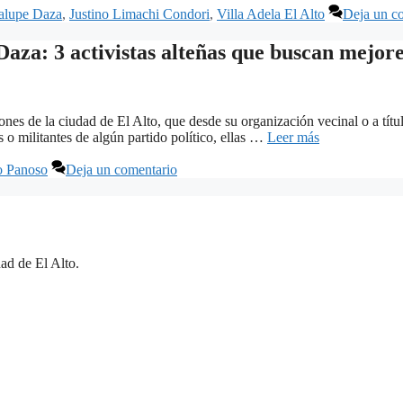
alupe Daza
,
Justino Limachi Condori
,
Villa Adela El Alto
Deja un c
za: 3 activistas alteñas que buscan mejores
es de la ciudad de El Alto, que desde su organización vecinal o a título
 o militantes de algún partido político, ellas …
Leer más
o Panoso
Deja un comentario
ad de El Alto.