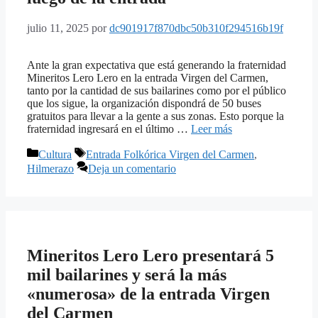
julio 11, 2025
por
dc901917f870dbc50b310f294516b19f
Ante la gran expectativa que está generando la fraternidad
Mineritos Lero Lero en la entrada Virgen del Carmen,
tanto por la cantidad de sus bailarines como por el público
que los sigue, la organización dispondrá de 50 buses
gratuitos para llevar a la gente a sus zonas. Esto porque la
fraternidad ingresará en el último …
Leer más
Categorías
Etiquetas
Cultura
Entrada Folkórica Virgen del Carmen
,
Hilmerazo
Deja un comentario
Mineritos Lero Lero presentará 5
mil bailarines y será la más
«numerosa» de la entrada Virgen
del Carmen