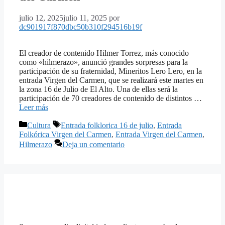
julio 12, 2025
julio 11, 2025
por
dc901917f870dbc50b310f294516b19f
El creador de contenido Hilmer Torrez, más conocido
como «hilmerazo», anunció grandes sorpresas para la
participación de su fraternidad, Mineritos Lero Lero, en la
entrada Virgen del Carmen, que se realizará este martes en
la zona 16 de Julio de El Alto. Una de ellas será la
participación de 70 creadores de contenido de distintos …
Leer más
Categorías
Etiquetas
Cultura
Entrada folklorica 16 de julio
,
Entrada
Folkórica Virgen del Carmen
,
Entrada Virgen del Carmen
,
Hilmerazo
Deja un comentario