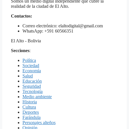
Somos un medio digital independiente que cubre la
realidad de la ciudad de El Alto.
Contactos:
Correo electrónico: elaltodigital@gmail.com
WhatsApp: +591 60566351
El Alto - Bolivia
Secciones
:
Política
Sociedad
Economía
Salud
Educación
Seguridad
Tecnología
Medio ambiente
Historia
Cultura
Deportes
Farándula
Personajes alteños
Opinión