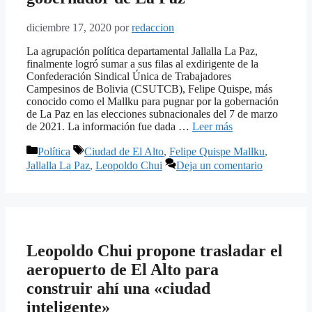
diciembre 17, 2020
por
redaccion
La agrupación política departamental Jallalla La Paz,
finalmente logró sumar a sus filas al exdirigente de la
Confederación Sindical Única de Trabajadores
Campesinos de Bolivia (CSUTCB), Felipe Quispe, más
conocido como el Mallku para pugnar por la gobernación
de La Paz en las elecciones subnacionales del 7 de marzo
de 2021. La información fue dada …
Leer más
Categorías
Etiquetas
Política
Ciudad de El Alto
,
Felipe Quispe Mallku
,
Jallalla La Paz
,
Leopoldo Chui
Deja un comentario
Leopoldo Chui propone trasladar el
aeropuerto de El Alto para
construir ahí una «ciudad
inteligente»