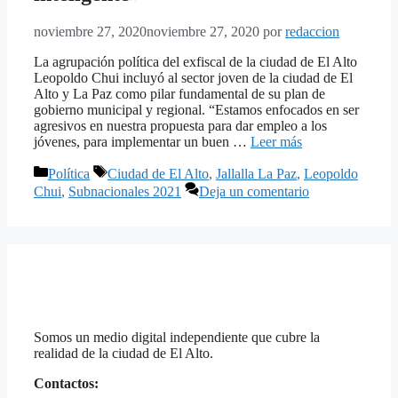
noviembre 27, 2020
noviembre 27, 2020
por
redaccion
La agrupación política del exfiscal de la ciudad de El Alto
Leopoldo Chui incluyó al sector joven de la ciudad de El
Alto y La Paz como pilar fundamental de su plan de
gobierno municipal y regional. “Estamos enfocados en ser
agresivos en nuestra propuesta para dar empleo a los
jóvenes, para implementar un buen …
Leer más
Categorías
Etiquetas
Política
Ciudad de El Alto
,
Jallalla La Paz
,
Leopoldo
Chui
,
Subnacionales 2021
Deja un comentario
Somos un medio digital independiente que cubre la
realidad de la ciudad de El Alto.
Contactos: