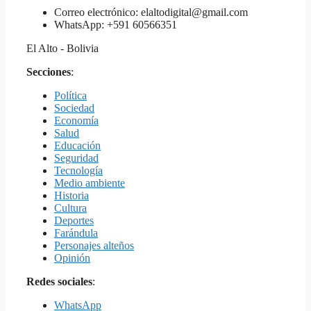
Correo electrónico: elaltodigital@gmail.com
WhatsApp: +591 60566351
El Alto - Bolivia
Secciones
:
Política
Sociedad
Economía
Salud
Educación
Seguridad
Tecnología
Medio ambiente
Historia
Cultura
Deportes
Farándula
Personajes alteños
Opinión
Redes sociales
:
WhatsApp