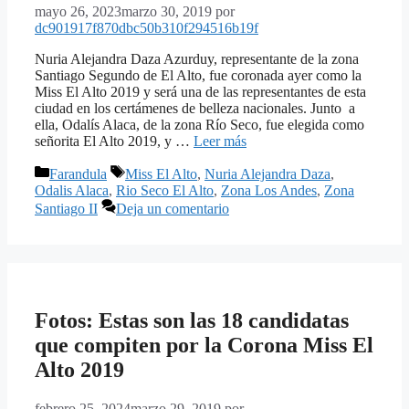
mayo 26, 2023
marzo 30, 2019
por
dc901917f870dbc50b310f294516b19f
Nuria Alejandra Daza Azurduy, representante de la zona
Santiago Segundo de El Alto, fue coronada ayer como la
Miss El Alto 2019 y será una de las representantes de esta
ciudad en los certámenes de belleza nacionales. Junto a
ella, Odalís Alaca, de la zona Río Seco, fue elegida como
señorita El Alto 2019, y …
Leer más
Categorías
Etiquetas
Farandula
Miss El Alto
,
Nuria Alejandra Daza
,
Odalis Alaca
,
Rio Seco El Alto
,
Zona Los Andes
,
Zona
Santiago II
Deja un comentario
Fotos: Estas son las 18 candidatas
que compiten por la Corona Miss El
Alto 2019
febrero 25, 2024
marzo 29, 2019
por