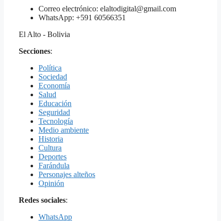
Correo electrónico: elaltodigital@gmail.com
WhatsApp: +591 60566351
El Alto - Bolivia
Secciones
:
Política
Sociedad
Economía
Salud
Educación
Seguridad
Tecnología
Medio ambiente
Historia
Cultura
Deportes
Farándula
Personajes alteños
Opinión
Redes sociales
:
WhatsApp