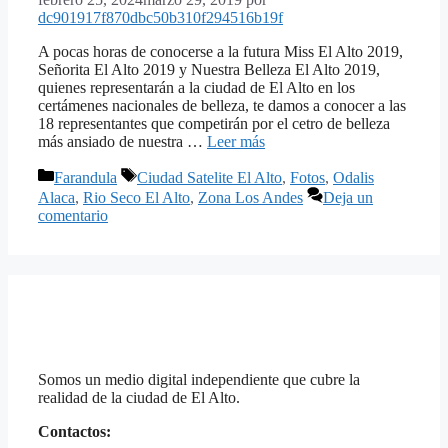
dc901917f870dbc50b310f294516b19f
A pocas horas de conocerse a la futura Miss El Alto 2019,
Señorita El Alto 2019 y Nuestra Belleza El Alto 2019,
quienes representarán a la ciudad de El Alto en los
certámenes nacionales de belleza, te damos a conocer a las
18 representantes que competirán por el cetro de belleza
más ansiado de nuestra …
Leer más
Categorías
Etiquetas
Farandula
Ciudad Satelite El Alto
,
Fotos
,
Odalis
Alaca
,
Rio Seco El Alto
,
Zona Los Andes
Deja un
comentario
Somos un medio digital independiente que cubre la
realidad de la ciudad de El Alto.
Contactos: