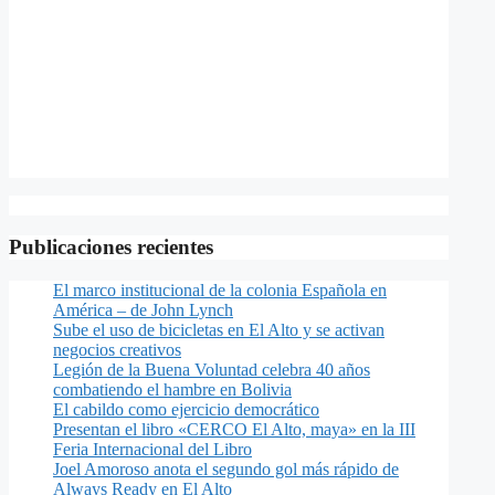
Publicaciones recientes
El marco institucional de la colonia Española en
América – de John Lynch
Sube el uso de bicicletas en El Alto y se activan
negocios creativos
Legión de la Buena Voluntad celebra 40 años
combatiendo el hambre en Bolivia
El cabildo como ejercicio democrático
Presentan el libro «CERCO El Alto, maya» en la III
Feria Internacional del Libro
Joel Amoroso anota el segundo gol más rápido de
Always Ready en El Alto