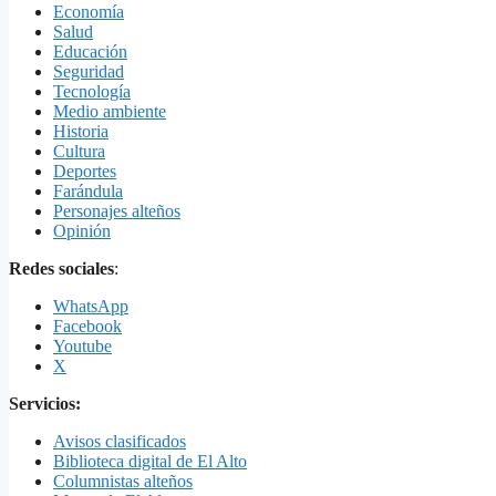
Economía
Salud
Educación
Seguridad
Tecnología
Medio ambiente
Historia
Cultura
Deportes
Farándula
Personajes alteños
Opinión
Redes sociales
:
WhatsApp
Facebook
Youtube
X
Servicios:
Avisos clasificados
Biblioteca digital de El Alto
Columnistas alteños