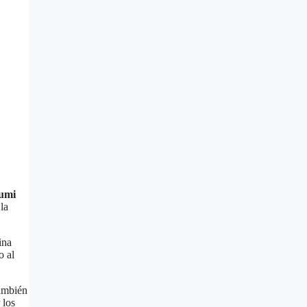
Rumi
la
ina
o al
también
 los