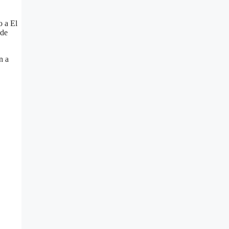
o a El
 de
n a