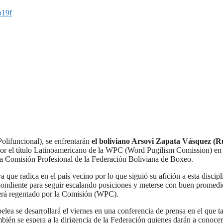
b19f
Polifuncional), se enfrentarán
el boliviano Arsovi Zapata Vásquez (
or el título Latinoamericano de la WPC (Word Pugilism Comission) en 
la Comisión Profesional de la Federación Boliviana de Boxeo.
a que radica en el país vecino por lo que siguió su afición a esta discipl
espondiente para seguir escalando posiciones y meterse con buen promedi
 será regentado por la Comisión (WPC).
pelea se desarrollará el viernes en una conferencia de prensa en el que 
ambién se espera a la dirigencia de la Federación quienes darán a conocer