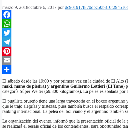
marzo 9, 2018
octubre 6, 2017
por
dc901917f870dbc50b310f294516
Facebook
WhatsApp
Twitter
Telegram
Pinterest
Email
Compartir
El sábado desde las 19:00 y por primera vez en la ciudad de El Alto (
maki, mano de piedra) y argentino Guillermo Lettieri (El Tano)
p
categoría Súper Welter (69.800 kilogramos). La pelea es abalada por 
El pugilista orureño tiene una larga trayectoria en el boxeo argentino y
que le trajo alegrías y tristezas, pues también busca el respaldo corr
ranking internacional. La pelea del boliviano y el argentino también
La organización del evento, informó que la presentación oficial de la 
se realizará el pesaje oficial de los contendientes, para oportunidad t