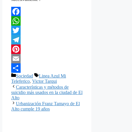
Facebook
WhatsApp
Twitter
Telegram
Pinterest
Email
Categorías
Etiquetas
Sociedad
Linea Azul Mi
Compartir
Teleferico
,
Victor Tarqui
Características y métodos de
suicidio más usados en la ciudad de El
Alto
Urbanización Franz Tamayo de El
Alto cumple 19 años