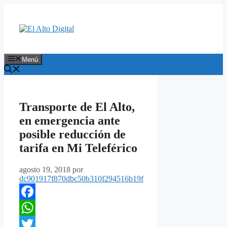
Saltar
al
contenido
Menú
Transporte de El Alto,
en emergencia ante
posible reducción de
tarifa en Mi Teleférico
agosto 19, 2018
por
dc901917f870dbc50b310f294516b19f
Facebook
WhatsApp