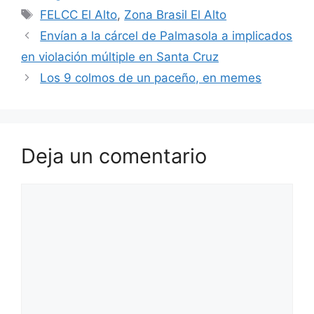
Etiquetas
FELCC El Alto
,
Zona Brasil El Alto
p
r
r
e
i
m
Envían a la cárcel de Palmasola a implicados
a
r
l
p
en violación múltiple en Santa Cruz
m
e
a
Los 9 colmos de un paceño, en memes
s
r
t
t
i
r
Deja un comentario
Comentario