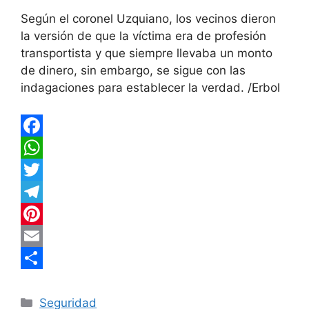
Según el coronel Uzquiano, los vecinos dieron
la versión de que la víctima era de profesión
transportista y que siempre llevaba un monto
de dinero, sin embargo, se sigue con las
indagaciones para establecer la verdad. /Erbol
F
a
W
c
h
T
e
a
w
T
b
t
i
e
P
o
s
t
l
i
E
o
A
t
e
n
m
C
Categorías
k
p
e
g
t
a
o
Seguridad