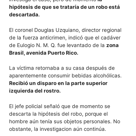
a
r
l
p
hipótesis de que se trataría de un robo está
descartada.
m
e
a
s
r
El coronel Douglas Uzquiano, director regional
t
t
de la fuerza anticrimen, indicó que el cadáver
de Eulogio N. M. Q. fue levantado de la
zona
i
Brasil, avenida Puerto Rico.
r
La víctima retornaba a su casa después de
aparentemente consumir bebidas alcohólicas.
Recibió un disparo en la parte superior
izquierda del rostro.
El jefe policial señaló que de momento se
descarta la hipótesis del robo, porque el
hombre aún tenía sus objetos personales. No
obstante, la investigacion aún continúa.