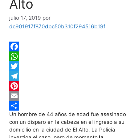
Alto
julio 17, 2019
por
dc901917f870dbc50b310f294516b19f
F
a
W
c
h
T
e
a
w
T
b
t
i
e
P
o
s
t
l
i
E
Un hombre de 44 años de edad fue asesinado
o
A
t
e
n
m
C
con un disparo en la cabeza en el ingreso a su
k
p
e
g
t
a
o
domicilio en la ciudad de El Alto. La Policía
p
r
r
e
i
m
investiga el caso, pero de momento
la