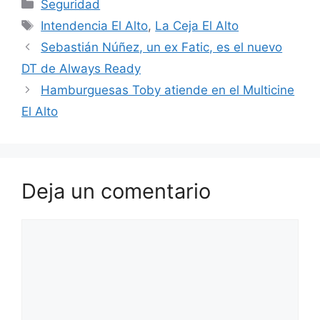
Categorías
Seguridad
e
s
er
gr
e
l
p
Etiquetas
Intendencia El Alto
,
La Ceja El Alto
b
A
a
st
ar
Sebastián Núñez, un ex Fatic, es el nuevo
o
p
m
tir
DT de Always Ready
o
p
Hamburguesas Toby atiende en el Multicine
k
El Alto
Deja un comentario
Comentario