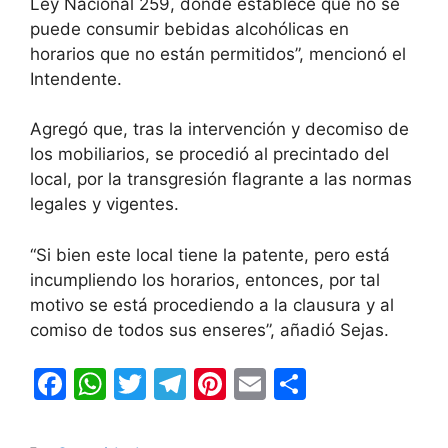
Ley Nacional 259, donde establece que no se
puede consumir bebidas alcohólicas en
horarios que no están permitidos”, mencionó el
Intendente.
Agregó que, tras la intervención y decomiso de
los mobiliarios, se procedió al precintado del
local, por la transgresión flagrante a las normas
legales y vigentes.
“Si bien este local tiene la patente, pero está
incumpliendo los horarios, entonces, por tal
motivo se está procediendo a la clausura y al
comiso de todos sus enseres”, añadió Sejas.
F
W
T
T
Pi
E
C
a
h
w
el
nt
m
o
c
at
itt
e
er
ai
m