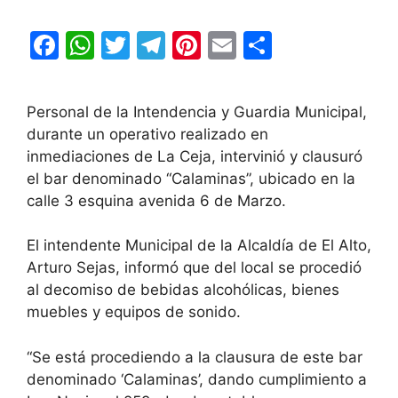
F
W
T
T
Pi
E
C
a
h
w
el
nt
m
o
c
at
itt
e
er
ai
m
Personal de la Intendencia y Guardia Municipal,
e
s
er
gr
e
l
p
durante un operativo realizado en
b
A
a
st
ar
inmediaciones de La Ceja, intervinió y clausuró
el bar denominado “Calaminas”, ubicado en la
o
p
m
tir
calle 3 esquina avenida 6 de Marzo.
o
p
k
El intendente Municipal de la Alcaldía de El Alto,
Arturo Sejas, informó que del local se procedió
al decomiso de bebidas alcohólicas, bienes
muebles y equipos de sonido.
“Se está procediendo a la clausura de este bar
denominado ‘Calaminas’, dando cumplimiento a