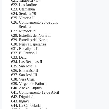
Tarapacá «C»
Los Jardines
Utamahua
Senkata 79
Victoria II
Complemento 25 de Julio
Senkata
Mirador 39
Estrellas del Norte II
Estrellas del Norte
Nueva Esperanza
Eucaliptus II
El Paraíso I
Dalu
Las Retamas II
San José II
El Paraíso II
San José III
Vera Cruz
Virgen de Fátima
Anexo Atipiris
Complemento 12 de Abril
Dignidad
Ingavi
La Candelaria