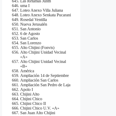
Las Retamas Junth
uma I
Loteo Anexo Villa Juliana
Loteo Anexo Senkata Pucarani
Rosedal Ventilla
Nueva Jerusalén
San Antonio
6 de Agosto
San Carlos
San Lorenzo
Alto Chijini (Fonvis)
Alto Chijini Unidad Vecinal
«A»
Alto Chijini Unidad Vecinal
«B»
América
Ampliación 14 de Septiembre
Ampliación San Carlos
Ampliación San Pedro de Laja
Apolo I
Chijini Alto
Chijini Chico
Chijini Chico II
Chijini Chico U.V. «A»
San Juan Alto Chijini