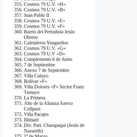
Cosmos 79 U.V. «H»
Cosmos 79 U.V. «B»
Juan Pablo II
Cosmos 79 U.V. «E»
Cosmos 79 U.V. «F»
Barrio del Periodista Jesús
Obrero
Cafetaleros Yungueños
Cosmos 79 U.V. «G»
Cosmos 79 U.V «D»
Complemento 6 de Junio
7 de Septiembre
Anexo 7 de Septiembre
Villa Caluyo
Bolívar «F»
Villa Dolores «F» Sector Franz
Tamayo
La Primera
Alto de la Alianza Anexo
Collpani
Villa Pacajes
Illimani
Div. Part. Charapaqui (Jesús de
Nazareth)
1º de Marzo