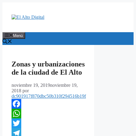
Saltar
al
contenido
Menú
Zonas y urbanizaciones
de la ciudad de El Alto
noviembre 19, 2019
noviembre 19,
2018
por
dc901917f870dbc50b310f294516b19f
Facebook
WhatsApp
Twitter