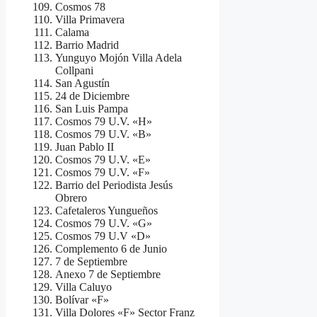
Cosmos 78
Villa Primavera
Calama
Barrio Madrid
Yunguyo Mojón Villa Adela
Collpani
San Agustín
24 de Diciembre
San Luis Pampa
Cosmos 79 U.V. «H»
Cosmos 79 U.V. «B»
Juan Pablo II
Cosmos 79 U.V. «E»
Cosmos 79 U.V. «F»
Barrio del Periodista Jesús
Obrero
Cafetaleros Yungueños
Cosmos 79 U.V. «G»
Cosmos 79 U.V «D»
Complemento 6 de Junio
7 de Septiembre
Anexo 7 de Septiembre
Villa Caluyo
Bolívar «F»
Villa Dolores «F» Sector Franz