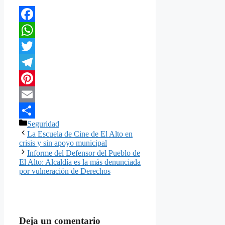
Facebook
WhatsApp
Twitter
Telegram
Pinterest
Email
Categorías
Seguridad
Compartir
La Escuela de Cine de El Alto en
crisis y sin apoyo municipal
Informe del Defensor del Pueblo de
El Alto: Alcaldía es la más denunciada
por vulneración de Derechos
Deja un comentario