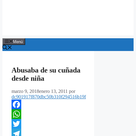
Menú
Abusaba de su cuñada
desde niña
marzo 9, 2018
enero 13, 2011
por
dc901917f870dbc50b310f294516b19f
Facebook
WhatsApp
Twitter