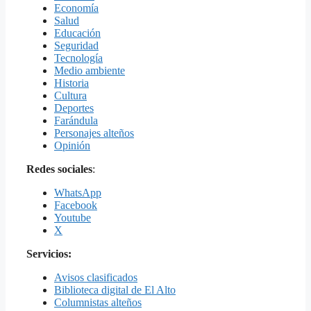
Economía
Salud
Educación
Seguridad
Tecnología
Medio ambiente
Historia
Cultura
Deportes
Farándula
Personajes alteños
Opinión
Redes sociales
:
WhatsApp
Facebook
Youtube
X
Servicios:
Avisos clasificados
Biblioteca digital de El Alto
Columnistas alteños