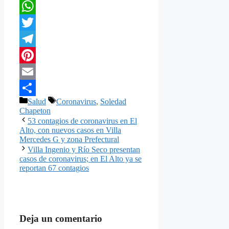
Facebook
WhatsApp
Twitter
Telegram
Pinterest
Email
Categorías
Etiquetas
Salud
Coronavirus
,
Soledad
Compartir
Chapeton
53 contagios de coronavirus en El
Alto, con nuevos casos en Villa
Mercedes G y zona Prefectural
Villa Ingenio y Río Seco presentan
casos de coronavirus; en El Alto ya se
reportan 67 contagios
Deja un comentario