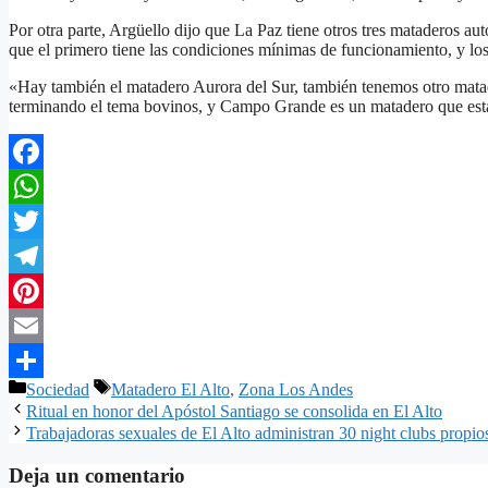
Por otra parte, Argüello dijo que La Paz tiene otros tres mataderos a
que el primero tiene las condiciones mínimas de funcionamiento, y lo
«Hay también el matadero Aurora del Sur, también tenemos otro mata
terminando el tema bovinos, y Campo Grande es un matadero que est
Facebook
WhatsApp
Twitter
Telegram
Pinterest
Email
Categorías
Etiquetas
Sociedad
Matadero El Alto
,
Zona Los Andes
Compartir
Ritual en honor del Apóstol Santiago se consolida en El Alto
Trabajadoras sexuales de El Alto administran 30 night clubs propio
Deja un comentario