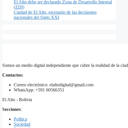
El Alto debe ser declarado Zona de Desarrollo Integral
(ZDI)
Ciudad de El Alto, escenario de las decisiones
nacionales del Siglo XXI
Somos un medio digital independiente que cubre la realidad de la ciud
Contactos:
Correo electrónico: elaltodigital@gmail.com
WhatsApp: +591 60566351
El Alto - Bolivia
Secciones
:
Política
Sociedad