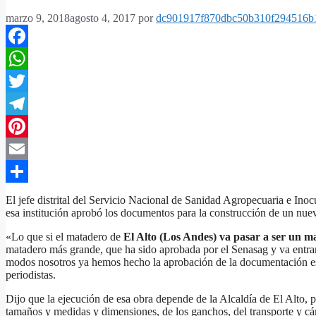
marzo 9, 2018
agosto 4, 2017
por
dc901917f870dbc50b310f294516b
Facebook
WhatsApp
Twitter
Telegram
Pinterest
Email
Compartir
El jefe distrital del Servicio Nacional de Sanidad Agropecuaria e Ino
esa institución aprobó los documentos para la construcción de un nue
«Lo que si el matadero de
El Alto (Los Andes) va pasar a ser un m
matadero más grande, que ha sido aprobada por el Senasag y va entrar
modos nosotros ya hemos hecho la aprobación de la documentación es
periodistas.
Dijo que la ejecución de esa obra depende de la Alcaldía de El Alto, 
tamaños y medidas y dimensiones, de los ganchos, del transporte y cám