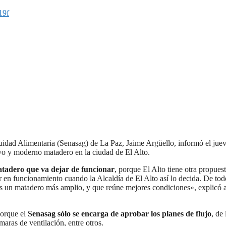
19f
cuidad Alimentaria (Senasag) de La Paz, Jaime Argüello, informó el jue
vo y moderno matadero en la ciudad de El Alto.
atadero que va dejar de funcionar
, porque El Alto tiene otra propues
 en funcionamiento cuando la Alcaldía de El Alto así lo decida. De tod
 un matadero más amplio, y que reúne mejores condiciones», explicó a
porque el
Senasag sólo se encarga de aprobar los planes de flujo
, de 
aras de ventilación, entre otros.