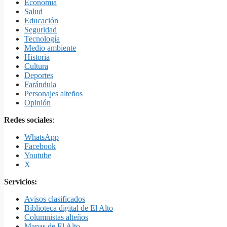
Economía
Salud
Educación
Seguridad
Tecnología
Medio ambiente
Historia
Cultura
Deportes
Farándula
Personajes alteños
Opinión
Redes sociales
:
WhatsApp
Facebook
Youtube
X
Servicios:
Avisos clasificados
Biblioteca digital de El Alto
Columnistas alteños
Mapas de El Alto