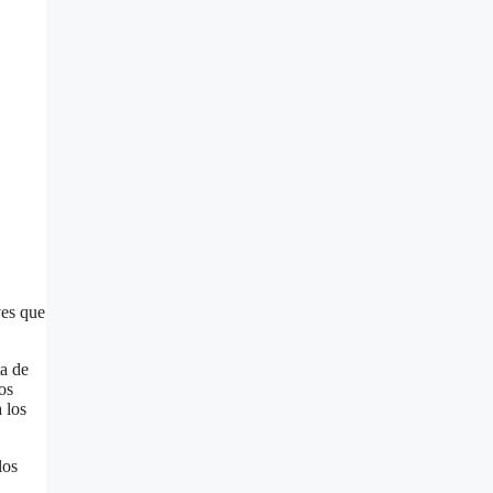
ves que
ta de
os
 los
los