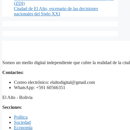
(ZDI)
Ciudad de El Alto, escenario de las decisiones
nacionales del Siglo XXI
Somos un medio digital independiente que cubre la realidad de la ciud
Contactos:
Correo electrónico: elaltodigital@gmail.com
WhatsApp: +591 60566351
El Alto - Bolivia
Secciones
:
Política
Sociedad
Economía