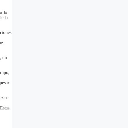
or lo
de la
aciones
ue
, un
grupo,
 pesar
ez se
 Estas