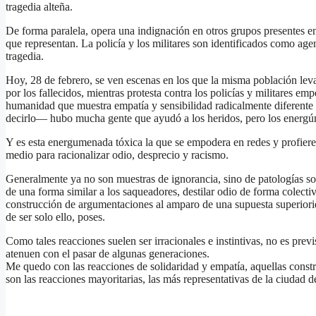
tragedia alteña.
De forma paralela, opera una indignación en otros grupos presentes en e
que representan. La policía y los militares son identificados como age
tragedia.
Hoy, 28 de febrero, se ven escenas en los que la misma población leva
por los fallecidos, mientras protesta contra los policías y militares e
humanidad que muestra empatía y sensibilidad radicalmente diferente 
decirlo— hubo mucha gente que ayudó a los heridos, pero los energúm
Y es esta energumenada tóxica la que se empodera en redes y profiere 
medio para racionalizar odio, desprecio y racismo.
Generalmente ya no son muestras de ignorancia, sino de patologías so
de una forma similar a los saqueadores, destilar odio de forma colectiv
construcción de argumentaciones al amparo de una supuesta superiorid
de ser solo ello, poses.
Como tales reacciones suelen ser irracionales e instintivas, no es pre
atenuen con el pasar de algunas generaciones.
Me quedo con las reacciones de solidaridad y empatía, aquellas constr
son las reacciones mayoritarias, las más representativas de la ciudad d