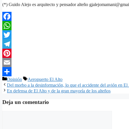
(*) Guido Alejo es arquitecto y pensador alteño gjalejomamani@gma
Facebook
WhatsApp
Twitter
Telegram
Pinterest
Email
Categorías
Etiquetas
Opinión
Aeropuerto El Alto
Compartir
Del morbo a la desinformación, lo que el accidente del avión en El 
En defensa de El Alto y de la gran mayoría de los alteños
Deja un comentario
Comentario