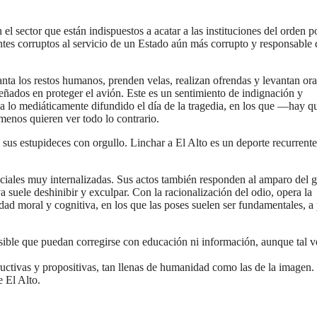
l sector que están indispuestos a acatar a las instituciones del orden p
ntes corruptos al servicio de un Estado aún más corrupto y responsable 
nta los restos humanos, prenden velas, realizan ofrendas y levantan or
mpeñados en proteger el avión. Este es un sentimiento de indignación y
a lo mediáticamente difundido el día de la tragedia, en los que —hay q
enos quieren ver todo lo contrario.
sus estupideces con orgullo. Linchar a El Alto es un deporte recurrente
ciales muy internalizadas. Sus actos también responden al amparo del 
a suele deshinibir y exculpar. Con la racionalización del odio, opera la
ad moral y cognitiva, en los que las poses suelen ser fundamentales, a
visible que puedan corregirse con educación ni información, aunque tal v
uctivas y propositivas, tan llenas de humanidad como las de la imagen.
e El Alto.