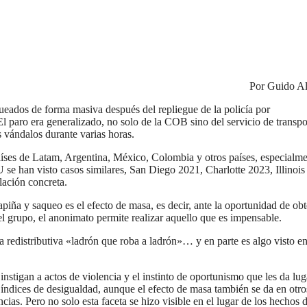
Por Guido Al
ueados de forma masiva después del repliegue de la policía por
El paro era generalizado, no solo de la COB sino del servicio de transpo
s vándalos durante varias horas.
aíses de Latam, Argentina, México, Colombia y otros países, especialm
 se han visto casos similares, San Diego 2021, Charlotte 2023, Illinois
lación concreta.
apiña y saqueo es el efecto de masa, es decir, ante la oportunidad de ob
del grupo, el anonimato permite realizar aquello que es impensable.
a redistributiva «ladrón que roba a ladrón»… y en parte es algo visto en
stigan a actos de violencia y el instinto de oportunismo que les da lug
 índices de desigualdad, aunque el efecto de masa también se da en otro
ncias. Pero no solo esta faceta se hizo visible en el lugar de los hechos d