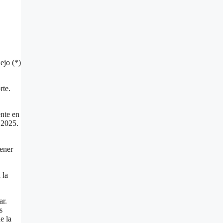
ejo (*)
rte.
ente en
 2025.
tener
 la
ar.
s
e la