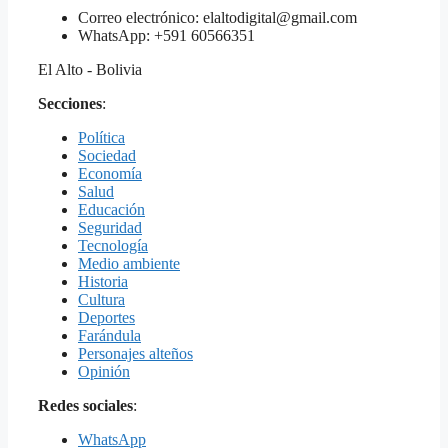
Correo electrónico: elaltodigital@gmail.com
WhatsApp: +591 60566351
El Alto - Bolivia
Secciones
:
Política
Sociedad
Economía
Salud
Educación
Seguridad
Tecnología
Medio ambiente
Historia
Cultura
Deportes
Farándula
Personajes alteños
Opinión
Redes sociales
:
WhatsApp