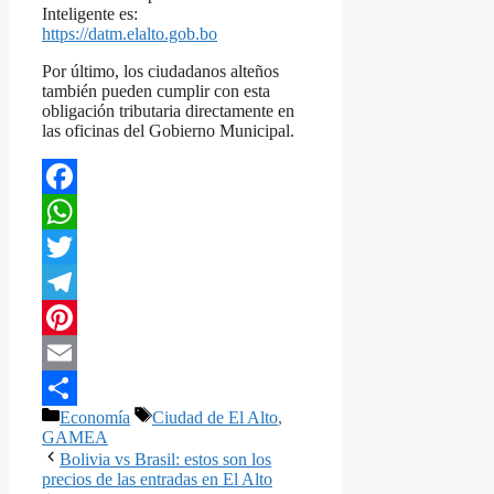
Inteligente es:
https://datm.elalto.gob.bo
Por último, los ciudadanos alteños
también pueden cumplir con esta
obligación tributaria directamente en
las oficinas del Gobierno Municipal.
Facebook
WhatsApp
Twitter
Telegram
Pinterest
Email
Categorías
Etiquetas
Economía
Ciudad de El Alto
,
Compartir
GAMEA
Bolivia vs Brasil: estos son los
precios de las entradas en El Alto