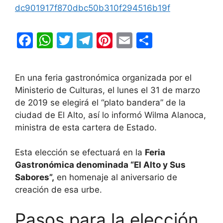
dc901917f870dbc50b310f294516b19f
F
W
T
T
Pi
E
C
a
h
w
el
nt
m
o
c
at
itt
e
er
ai
m
En una feria gastronómica organizada por el
e
s
er
gr
e
l
p
Ministerio de Culturas, el lunes el 31 de marzo
b
A
a
st
ar
de 2019 se elegirá el “plato bandera” de la
ciudad de El Alto, así lo informó Wilma Alanoca,
o
p
m
tir
ministra de esta cartera de Estado.
o
p
k
Esta elección se efectuará en la
Feria
Gastronómica denominada “El Alto y Sus
Sabores”,
en homenaje al aniversario de
creación de esa urbe.
Pasos para la elección