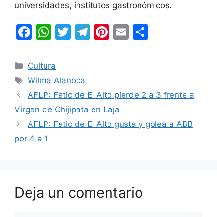
universidades, institutos gastronómicos.
F
W
T
T
Pi
E
C
a
h
w
el
nt
m
o
c
at
itt
e
er
ai
m
Categorías
Cultura
e
s
er
gr
e
l
p
Etiquetas
Wilma Alanoca
b
A
a
st
ar
AFLP: Fatic de El Alto pierde 2 a 3 frente a
o
p
m
tir
Virgen de Chijipata en Laja
o
p
AFLP: Fatic de El Alto gusta y golea a ABB
k
por 4 a 1
Deja un comentario
Comentario