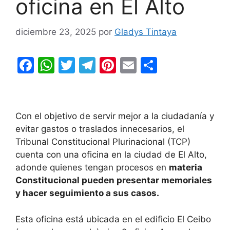
oficina en El Alto
diciembre 23, 2025
por
Gladys Tintaya
F
W
T
T
Pi
E
C
a
h
w
el
nt
m
o
c
at
itt
e
er
ai
m
e
s
er
gr
e
l
p
Con el objetivo de servir mejor a la ciudadanía y
b
A
a
st
ar
evitar gastos o traslados innecesarios, el
Tribunal Constitucional Plurinacional (TCP)
o
p
m
tir
cuenta con una oficina en la ciudad de El Alto,
o
p
adonde quienes tengan procesos en
materia
k
Constitucional pueden presentar memoriales
y hacer seguimiento a sus casos.
Esta oficina está ubicada en el edificio El Ceibo