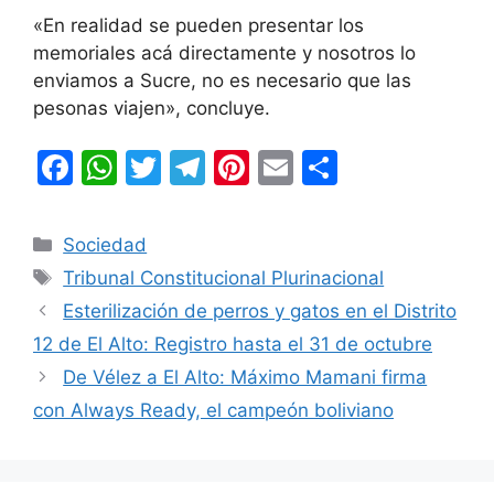
«En realidad se pueden presentar los
memoriales acá directamente y nosotros lo
enviamos a Sucre, no es necesario que las
pesonas viajen», concluye.
F
W
T
T
Pi
E
C
a
h
w
el
nt
m
o
c
at
itt
e
er
ai
m
Categorías
Sociedad
e
s
er
gr
e
l
p
Etiquetas
Tribunal Constitucional Plurinacional
b
A
a
st
ar
Esterilización de perros y gatos en el Distrito
o
p
m
tir
12 de El Alto: Registro hasta el 31 de octubre
o
p
De Vélez a El Alto: Máximo Mamani firma
k
con Always Ready, el campeón boliviano