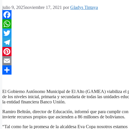
julio 9, 2025
noviembre 17, 2021
por
Gladys Tintaya
Facebook
WhatsApp
Twitter
Telegram
Pinterest
Email
Compartir
El Gobierno Autónomo Municipal de El Alto (GAMEA) viabiliza el pag
de los niveles inicial, primaria y secundaria de todas las unidades educ
la entidad financiera Banco Unión.
Ramiro Beltrán, director de Educación, informó que para cumplir con 
invierte recursos propios que ascienden a 86 millones de bolivianos.
“Tal como fue la promesa de la alcaldesa Eva Copa nosotros estamos