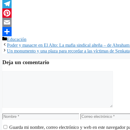
Twitter
Telegram
Pinterest
Email
Categorías
Educación
Compartir
Poder y masacre en El Alto: La mafia sindical alteña – de Abraha
Un monumento y una plaza para recordar a las víctimas de Senkata
Deja un comentario
Comentario
Nombre
Correo
electrónico
Guarda mi nombre, correo electrónico y web en este navegador p