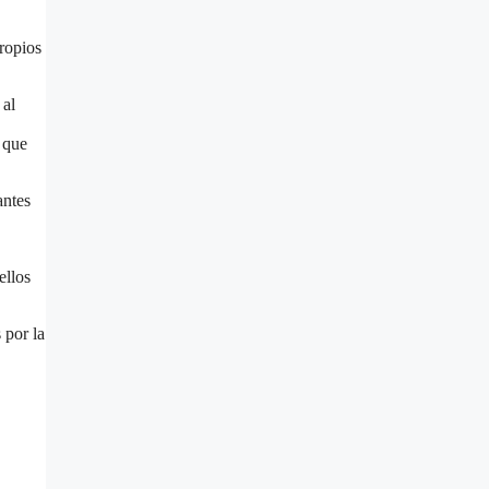
propios
 al
s que
antes
ellos
 por la