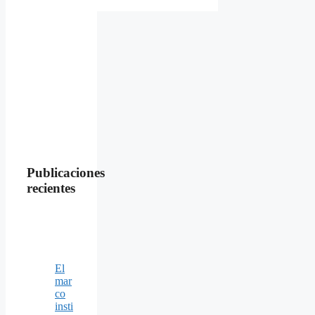
Publicaciones
recientes
El
mar
co
insti