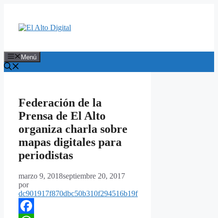
Saltar
al
contenido
Menú
Federación de la
Prensa de El Alto
organiza charla sobre
mapas digitales para
periodistas
marzo 9, 2018
septiembre 20, 2017
por
dc901917f870dbc50b310f294516b19f