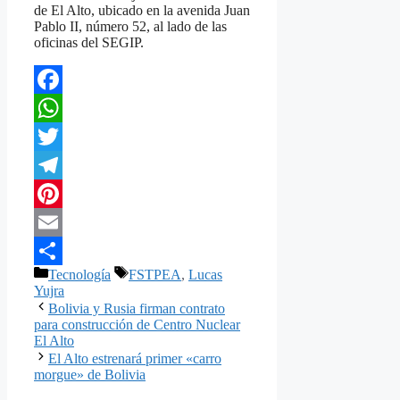
de El Alto, ubicado en la avenida Juan
Pablo II, número 52, al lado de las
oficinas del SEGIP.
Facebook
WhatsApp
Twitter
Telegram
Pinterest
Email
Categorías
Etiquetas
Tecnología
FSTPEA
,
Lucas
Compartir
Yujra
Bolivia y Rusia firman contrato
para construcción de Centro Nuclear
El Alto
El Alto estrenará primer «carro
morgue» de Bolivia