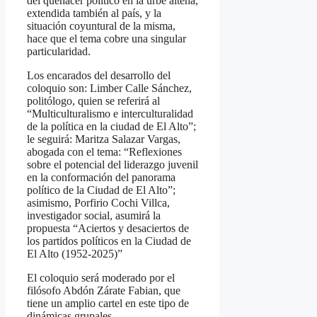
del quehacer político en la urbe alteña,
extendida también al país, y la
situación coyuntural de la misma,
hace que el tema cobre una singular
particularidad.
Los encarados del desarrollo del
coloquio son: Limber Calle Sánchez,
politólogo, quien se referirá al
“Multiculturalismo e interculturalidad
de la política en la ciudad de El Alto”;
le seguirá: Maritza Salazar Vargas,
abogada con el tema: “Reflexiones
sobre el potencial del liderazgo juvenil
en la conformación del panorama
político de la Ciudad de El Alto”;
asimismo, Porfirio Cochi Villca,
investigador social, asumirá la
propuesta “Aciertos y desaciertos de
los partidos políticos en la Ciudad de
El Alto (1952-2025)”
El coloquio será moderado por el
filósofo Abdón Zárate Fabian, que
tiene un amplio cartel en este tipo de
dinámicas grupales.