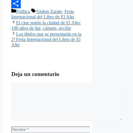
Email
Categorías
Etiquetas
Política
Abdon Zarate
,
Feria
Compartir
Internacional del Libro de El Alto
El cine según la ciudad de El Alto:
100 años de luz, cámara, acción
Los títulos que se presentarán en la
2ª Feria Internacional del Libro de El
Alto
Deja un comentario
Comentario
Nombre