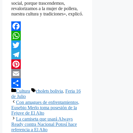
social, porque trascendemos,
revalorizamos a la mujer de pollera,
nuestra cultura y tradiciones», explicó.
Facebook
WhatsApp
Twitter
Telegram
Pinterest
Email
Categorías
Etiquetas
Cultura
cholets bolivia
,
Feria 16
Compartir
de Julio
Con amagues de enfrentamientos,
Eusebio Merlo toma posesión de la
Fejuve de El Alto
La camiseta que usará Always
Ready contra Nacional Potosí hace
referencia a El Alto