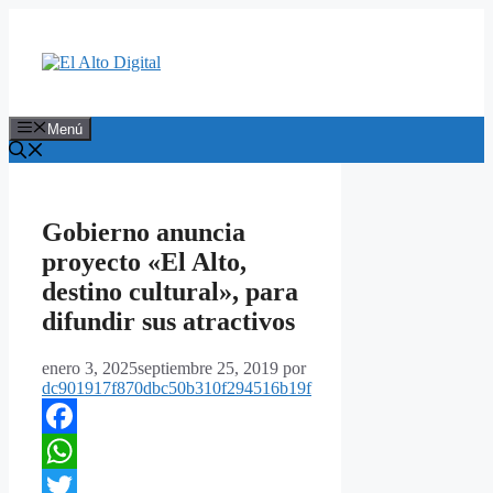
Saltar
al
contenido
Menú
Gobierno anuncia
proyecto «El Alto,
destino cultural», para
difundir sus atractivos
enero 3, 2025
septiembre 25, 2019
por
dc901917f870dbc50b310f294516b19f
Facebook
WhatsApp