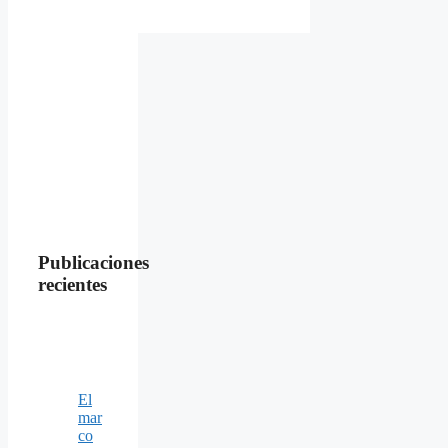
Publicaciones
recientes
El
mar
co