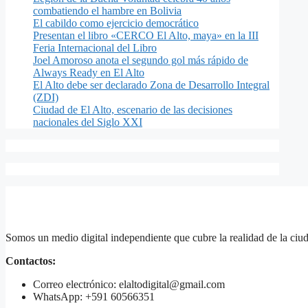
combatiendo el hambre en Bolivia
El cabildo como ejercicio democrático
Presentan el libro «CERCO El Alto, maya» en la III
Feria Internacional del Libro
Joel Amoroso anota el segundo gol más rápido de
Always Ready en El Alto
El Alto debe ser declarado Zona de Desarrollo Integral
(ZDI)
Ciudad de El Alto, escenario de las decisiones
nacionales del Siglo XXI
Somos un medio digital independiente que cubre la realidad de la ciud
Contactos:
Correo electrónico: elaltodigital@gmail.com
WhatsApp: +591 60566351