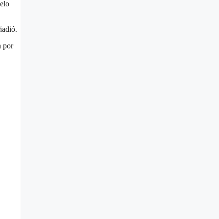
elo
ñadió.
a por