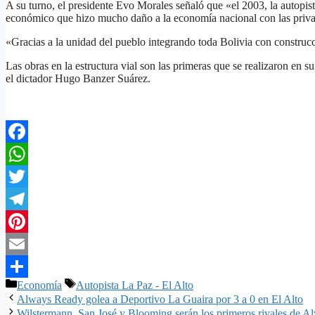
A su turno, el presidente Evo Morales señaló que «el 2003, la autopis
económico que hizo mucho daño a la economía nacional con las privat
«Gracias a la unidad del pueblo integrando toda Bolivia con construcc
Las obras en la estructura vial son las primeras que se realizaron en 
el dictador Hugo Banzer Suárez.
Facebook
WhatsApp
Twitter
Telegram
Pinterest
Email
Categorías
Etiquetas
Economía
Autopista La Paz - El Alto
Compartir
Always Ready golea a Deportivo La Guaira por 3 a 0 en El Alto
Wilstermann, San José y Blooming serán los primeros rivales de A