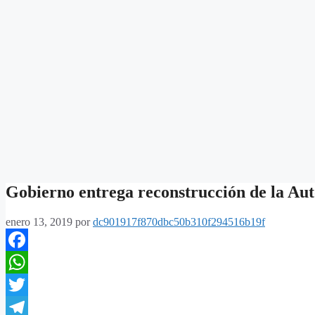
Gobierno entrega reconstrucción de la Aut
enero 13, 2019
por
dc901917f870dbc50b310f294516b19f
Facebook
WhatsApp
Twitter