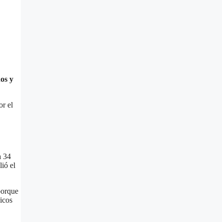
ños y
or el
a 34
ió el
porque
icos