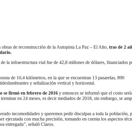
 obras de reconstrucción de la Autopista La Paz – El Alto,
tras de 2 a
ndario.
e la infraestructura vial fue de 42,8 millones de dólares, financiados p
, consta de 10,4 kilómetros, en la que se encuentran 13 pasarelas, 890
tideslumbrantes y señalización vertical y horizontal.
o se firmó en febrero de 2016
y entonces se informó que el costo serí
 terminar en 24 meses, es decir mediados de 2018, sin embargo, se ampl
rado incomodidades y queremos pedir disculpas a toda la población, 
 ser ejecutada con mucha precisión, tomando en cuenta los aspectos técn
sea entregada”, señaló Claros.