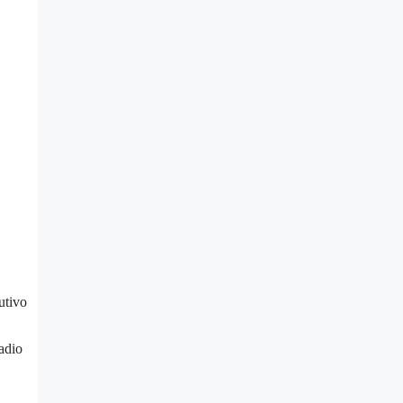
utivo
adio