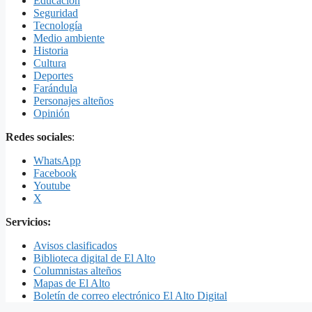
Educación
Seguridad
Tecnología
Medio ambiente
Historia
Cultura
Deportes
Farándula
Personajes alteños
Opinión
Redes sociales
:
WhatsApp
Facebook
Youtube
X
Servicios:
Avisos clasificados
Biblioteca digital de El Alto
Columnistas alteños
Mapas de El Alto
Boletín de correo electrónico El Alto Digital