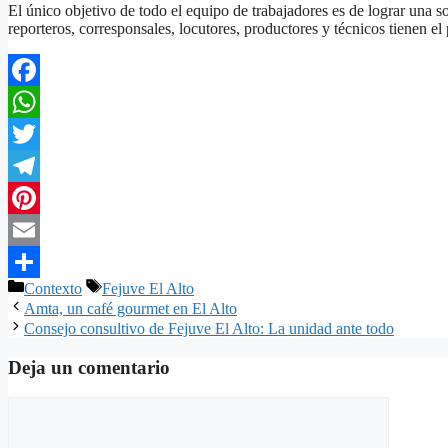
El único objetivo de todo el equipo de trabajadores es de lograr una soc
reporteros, corresponsales, locutores, productores y técnicos tienen e
Facebook
WhatsApp
Twitter
Telegram
Pinterest
Email
Categorías
Etiquetas
Contexto
Fejuve El Alto
Compartir
Amta, un café gourmet en El Alto
Consejo consultivo de Fejuve El Alto: La unidad ante todo
Deja un comentario
Comentario