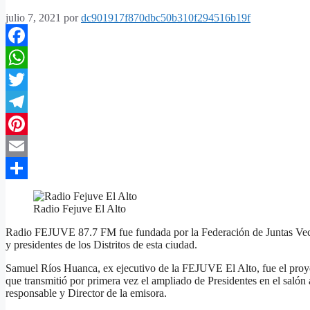
julio 7, 2021
por
dc901917f870dbc50b310f294516b19f
Facebook
WhatsApp
Twitter
Telegram
Pinterest
Email
Compartir
Radio Fejuve El Alto
Radio FEJUVE 87.7 FM fue fundada por la Federación de Juntas Vecina
y presidentes de los Distritos de esta ciudad.
Samuel Ríos Huanca, ex ejecutivo de la FEJUVE El Alto, fue el proyect
que transmitió por primera vez el ampliado de Presidentes en el s
responsable y Director de la emisora.