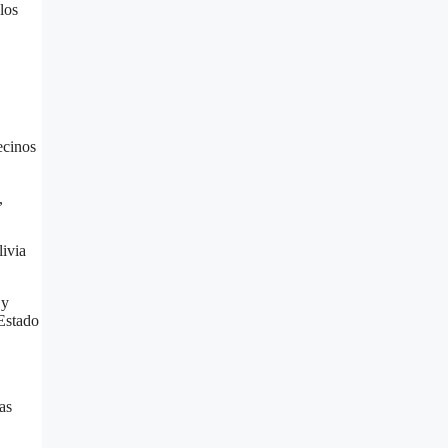
los
ecinos
,
ivia
 y
 Estado
as