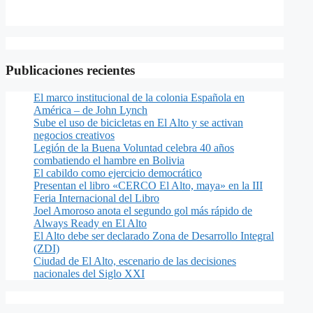
Publicaciones recientes
El marco institucional de la colonia Española en
América – de John Lynch
Sube el uso de bicicletas en El Alto y se activan
negocios creativos
Legión de la Buena Voluntad celebra 40 años
combatiendo el hambre en Bolivia
El cabildo como ejercicio democrático
Presentan el libro «CERCO El Alto, maya» en la III
Feria Internacional del Libro
Joel Amoroso anota el segundo gol más rápido de
Always Ready en El Alto
El Alto debe ser declarado Zona de Desarrollo Integral
(ZDI)
Ciudad de El Alto, escenario de las decisiones
nacionales del Siglo XXI