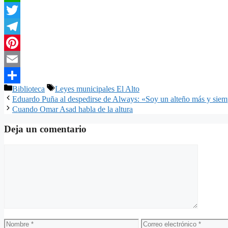
WhatsApp
Twitter
Telegram
Pinterest
Email
Categorías
Etiquetas
Biblioteca
Leyes municipales El Alto
Compartir
Eduardo Puña al despedirse de Always: «Soy un alteño más y siemp
Cuando Omar Asad habla de la altura
Deja un comentario
Comentario
Nombre
Correo