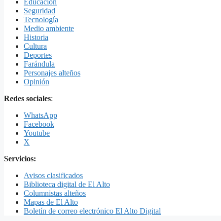
Educación
Seguridad
Tecnología
Medio ambiente
Historia
Cultura
Deportes
Farándula
Personajes alteños
Opinión
Redes sociales
:
WhatsApp
Facebook
Youtube
X
Servicios:
Avisos clasificados
Biblioteca digital de El Alto
Columnistas alteños
Mapas de El Alto
Boletín de correo electrónico El Alto Digital