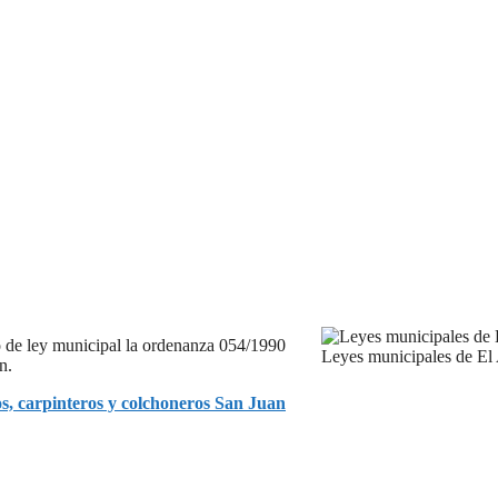
o de ley municipal la ordenanza 054/1990
Leyes municipales de El 
n.
s, carpinteros y colchoneros San Juan