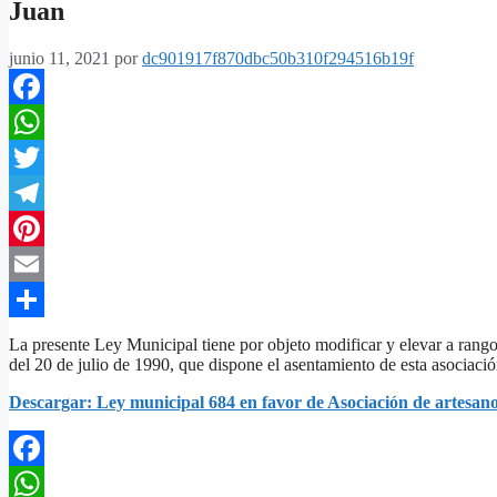
Juan
junio 11, 2021
por
dc901917f870dbc50b310f294516b19f
Facebook
WhatsApp
Twitter
Telegram
Pinterest
Email
Compartir
La presente Ley Municipal tiene por objeto modificar y elevar a rang
del 20 de julio de 1990, que dispone el asentamiento de esta asociació
Descargar: Ley municipal 684 en favor de Asociación de artesano
Facebook