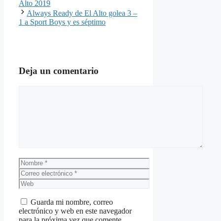
Alto 2019
Always Ready de El Alto golea 3 –
1 a Sport Boys y es séptimo
Deja un comentario
Comentario
Nombre
Correo
electrónico
Web
Guarda mi nombre, correo
electrónico y web en este navegador
para la próxima vez que comente.