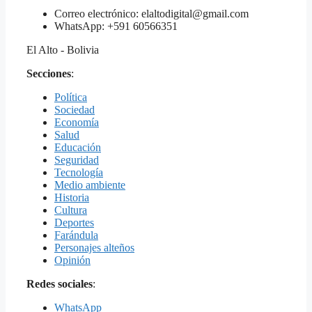
Correo electrónico: elaltodigital@gmail.com
WhatsApp: +591 60566351
El Alto - Bolivia
Secciones
:
Política
Sociedad
Economía
Salud
Educación
Seguridad
Tecnología
Medio ambiente
Historia
Cultura
Deportes
Farándula
Personajes alteños
Opinión
Redes sociales
:
WhatsApp