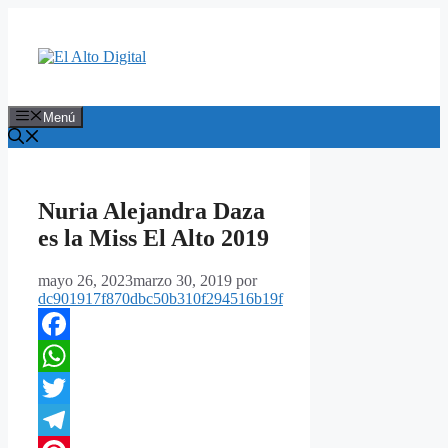
Saltar
al
contenido
Menú
Nuria Alejandra Daza
es la Miss El Alto 2019
mayo 26, 2023
marzo 30, 2019
por
dc901917f870dbc50b310f294516b19f
Facebook
WhatsApp
Twitter