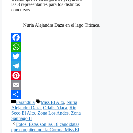
las 3 representantes para los distintos
concursos.
Nuria Alejandra Daza en el lago Titicaca.
Facebook
WhatsApp
Twitter
Telegram
Pinterest
Email
Categorías
Etiquetas
Farandula
Miss El Alto
,
Nuria
Compartir
Alejandra Daza
,
Odalis Alaca
,
Rio
Seco El Alto
,
Zona Los Andes
,
Zona
Santiago II
Fotos: Estas son las 18 candidatas
que compiten por la Corona Miss El