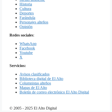
Historia
Cultura
Deportes
Farándula
Personajes alteños
Opinión
Redes sociales
:
WhatsApp
Facebook
Youtube
X
Servicios:
Avisos clasificados
Biblioteca digital de El Alto
Columnistas alteños
Mapas de El Alto
Boletín de correo electrónico El Alto Digital
© 2005 - 2025 El Alto Digital