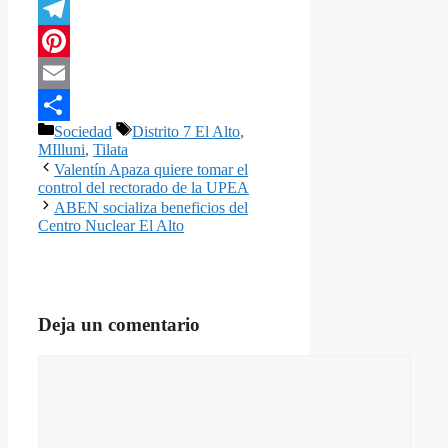
Twitter
Telegram
Pinterest
Email
Categorías
Etiquetas
Sociedad
Distrito 7 El Alto
,
Compartir
MIlluni
,
Tilata
Valentín Apaza quiere tomar el
control del rectorado de la UPEA
ABEN socializa beneficios del
Centro Nuclear El Alto
Deja un comentario
Comentario