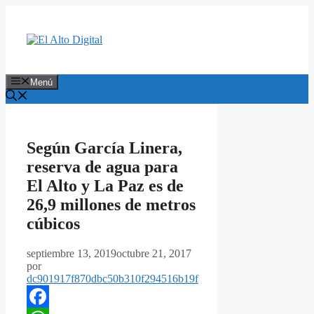
Saltar
al
contenido
Menú
Según García Linera,
reserva de agua para
El Alto y La Paz es de
26,9 millones de metros
cúbicos
septiembre 13, 2019
octubre 21, 2017
por
dc901917f870dbc50b310f294516b19f