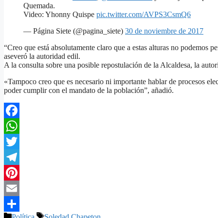
Quemada.
Video: Yhonny Quispe
pic.twitter.com/AVPS3CsmQ6
— Página Siete (@pagina_siete)
30 de noviembre de 2017
“Creo que está absolutamente claro que a estas alturas no podemos per
aseveró la autoridad edil.
A la consulta sobre una posible repostulación de la Alcaldesa, la autor
«Tampoco creo que es necesario ni importante hablar de procesos elec
poder cumplir con el mandato de la población”, añadió.
Facebook
WhatsApp
Twitter
Telegram
Pinterest
Email
Categorías
Etiquetas
Política
Soledad Chapeton