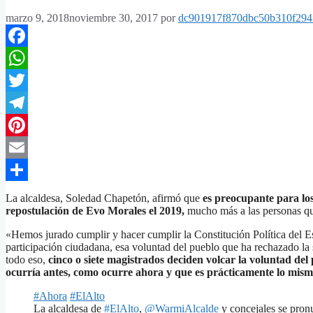
marzo 9, 2018
noviembre 30, 2017
por
dc901917f870dbc50b310f294
Facebook
WhatsApp
Twitter
Telegram
Pinterest
Email
Compartir
La alcaldesa, Soledad Chapetón, afirmó que
es preocupante para los
repostulación de Evo Morales el 2019,
mucho más a las personas qu
«Hemos jurado cumplir y hacer cumplir la Constitución Política del E
participación ciudadana, esa voluntad del pueblo que ha rechazado la 
todo eso,
cinco o siete magistrados deciden volcar la voluntad del 
ocurría antes, como ocurre ahora y que es prácticamente lo mis
#Ahora
#ElAlto
La alcaldesa de
#ElAlto
,
@WarmiAlcalde
y concejales se pronu