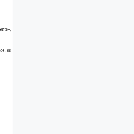
dente»,
os, es