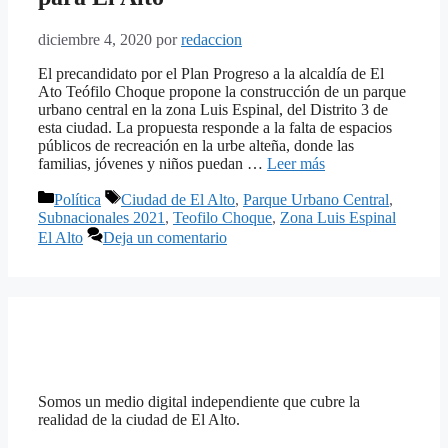
diciembre 4, 2020
por
redaccion
El precandidato por el Plan Progreso a la alcaldía de El
Ato Teófilo Choque propone la construcción de un parque
urbano central en la zona Luis Espinal, del Distrito 3 de
esta ciudad. La propuesta responde a la falta de espacios
públicos de recreación en la urbe alteña, donde las
familias, jóvenes y niños puedan …
Leer más
Categorías
Etiquetas
Política
Ciudad de El Alto
,
Parque Urbano Central
,
Subnacionales 2021
,
Teofilo Choque
,
Zona Luis Espinal
El Alto
Deja un comentario
Somos un medio digital independiente que cubre la
realidad de la ciudad de El Alto.