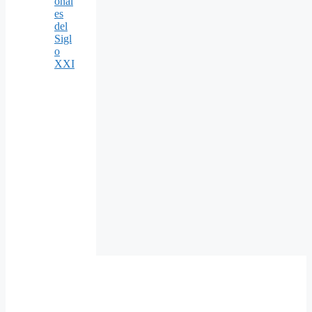
onal
es
del
Sigl
o
XXI