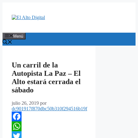
Saltar
al
contenido
Menú
Un carril de la
Autopista La Paz – El
Alto estará cerrada el
sábado
julio 26, 2019
por
dc901917f870dbc50b310f294516b19f
Facebook
WhatsApp