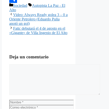
Categorías
Etiquetas
Sociedad
Autopista La Paz - El
Compartir
Alto
Video: Always Ready golea 3 – 0 a
Oriente Petrolero (Eduardo Puña
anotó un gol)
Fatic debutará el 4 de agosto en el
«Gigante» de Villa Ingenio de El Alto
Deja un comentario
Comentario
Nombre
Correo