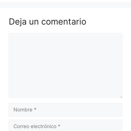
i
r
Deja un comentario
Comentario
Nombre
Correo
electrónico