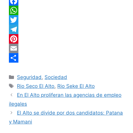
F
a
W
c
h
T
e
a
w
T
b
t
i
e
P
o
s
t
l
i
E
o
A
t
e
n
m
C
Categorías
k
p
e
g
t
a
o
Seguridad
,
Sociedad
Etiquetas
Rio Seco El Alto
,
Rio Seke El Alto
p
r
r
e
i
m
En El Alto proliferan las agencias de empleo
a
r
l
p
ilegales
m
e
a
El Alto se divide por dos candidatos: Patana
s
r
y Mamani
t
t