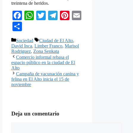
treintena de heridos.
Facebook
WhatsApp
Twitter
Telegram
Pinterest
Email
Compartir
Categorías
Etiquetas
Sociedad
Ciudad de El Alto
,
David Inca
,
Limber Franco
,
Marisol
Rodriguez
,
Zona Senkata
Comercio informal rebasa el
espacio público en la ciudad de El
Alto
Campaña de vacunación canina y
felina en El Alto inicia el 15 de
noviembre
Deja un comentario
Comentario