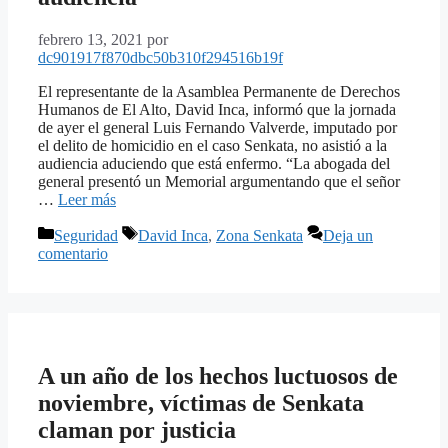
febrero 13, 2021
por
dc901917f870dbc50b310f294516b19f
El representante de la Asamblea Permanente de Derechos
Humanos de El Alto, David Inca, informó que la jornada
de ayer el general Luis Fernando Valverde, imputado por
el delito de homicidio en el caso Senkata, no asistió a la
audiencia aduciendo que está enfermo. “La abogada del
general presentó un Memorial argumentando que el señor
…
Leer más
Categorías
Etiquetas
Seguridad
David Inca
,
Zona Senkata
Deja un
comentario
A un año de los hechos luctuosos de
noviembre, víctimas de Senkata
claman por justicia