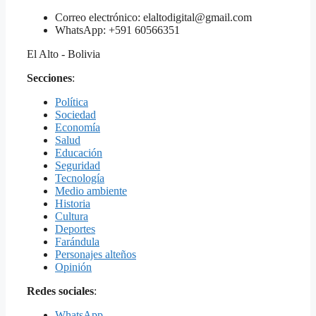
Correo electrónico: elaltodigital@gmail.com
WhatsApp: +591 60566351
El Alto - Bolivia
Secciones
:
Política
Sociedad
Economía
Salud
Educación
Seguridad
Tecnología
Medio ambiente
Historia
Cultura
Deportes
Farándula
Personajes alteños
Opinión
Redes sociales
:
WhatsApp