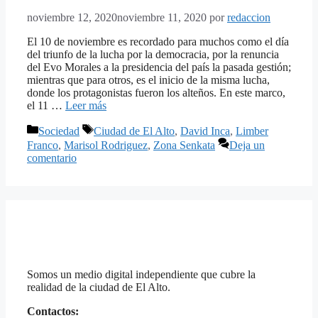
noviembre 12, 2020
noviembre 11, 2020
por
redaccion
El 10 de noviembre es recordado para muchos como el día
del triunfo de la lucha por la democracia, por la renuncia
del Evo Morales a la presidencia del país la pasada gestión;
mientras que para otros, es el inicio de la misma lucha,
donde los protagonistas fueron los alteños. En este marco,
el 11 …
Leer más
Categorías
Etiquetas
Sociedad
Ciudad de El Alto
,
David Inca
,
Limber
Franco
,
Marisol Rodriguez
,
Zona Senkata
Deja un
comentario
Somos un medio digital independiente que cubre la
realidad de la ciudad de El Alto.
Contactos: