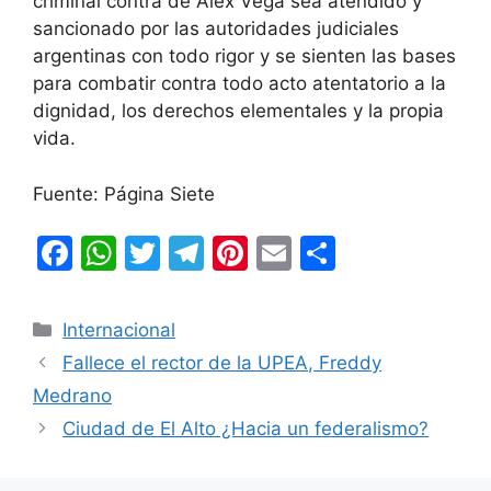
criminal contra de Alex Vega sea atendido y
sancionado por las autoridades judiciales
argentinas con todo rigor y se sienten las bases
para combatir contra todo acto atentatorio a la
dignidad, los derechos elementales y la propia
vida.
Fuente: Página Siete
F
W
T
T
Pi
E
C
a
h
w
el
nt
m
o
c
at
itt
e
er
ai
m
Categorías
Internacional
e
s
er
gr
e
l
p
Fallece el rector de la UPEA, Freddy
b
A
a
st
ar
Medrano
o
p
m
tir
Ciudad de El Alto ¿Hacia un federalismo?
o
p