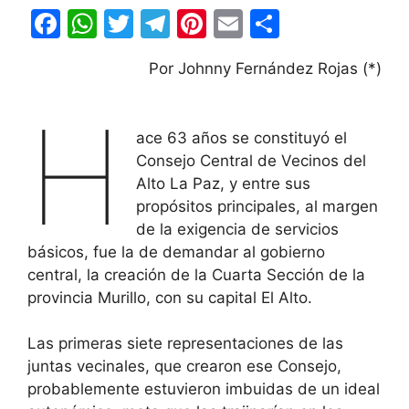
F
W
T
T
Pi
E
C
a
h
w
el
nt
m
o
Por Johnny Fernández Rojas (*)
c
at
itt
e
er
ai
m
e
s
er
gr
e
l
p
H
b
A
a
st
ar
ace 63 años se constituyó el
Consejo Central de Vecinos del
o
p
m
tir
Alto La Paz, y entre sus
o
p
propósitos principales, al margen
k
de la exigencia de servicios
básicos, fue la de demandar al gobierno
central, la creación de la Cuarta Sección de la
provincia Murillo, con su capital El Alto.
Las primeras siete representaciones de las
juntas vecinales, que crearon ese Consejo,
probablemente estuvieron imbuidas de un ideal