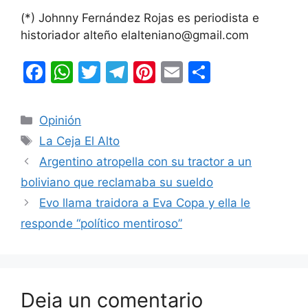
(*) Johnny Fernández Rojas es periodista e
historiador alteño elalteniano@gmail.com
F
W
T
T
Pi
E
C
a
h
w
el
nt
m
o
c
at
itt
e
er
ai
m
Categorías
Opinión
e
s
er
gr
e
l
p
Etiquetas
La Ceja El Alto
b
A
a
st
ar
Argentino atropella con su tractor a un
o
p
m
tir
boliviano que reclamaba su sueldo
o
p
Evo llama traidora a Eva Copa y ella le
k
responde “político mentiroso”
Deja un comentario