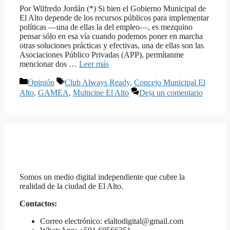
Por Wilfredo Jordán (*) Si bien el Gobierno Municipal de
El Alto depende de los recursos públicos para implementar
políticas —una de ellas la del empleo—, es mezquino
pensar sólo en esa vía cuando podemos poner en marcha
otras soluciones prácticas y efectivas, una de ellas son las
Asociaciones Público Privadas (APP), permítanme
mencionar dos …
Leer más
Categorías
Etiquetas
Opinión
Club Always Ready
,
Concejo Municipal El
Alto
,
GAMEA
,
Multicine El Alto
Deja un comentario
Somos un medio digital independiente que cubre la
realidad de la ciudad de El Alto.
Contactos:
Correo electrónico: elaltodigital@gmail.com