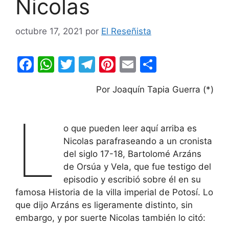
Nicolas
octubre 17, 2021
por
El Reseñista
F
W
T
T
Pi
E
C
a
h
w
el
nt
m
o
Por Joaquín Tapia Guerra (*)
c
at
itt
e
er
ai
m
e
s
er
gr
e
l
p
L
b
A
a
st
ar
o que pueden leer aquí arriba es
Nicolas parafraseando a un cronista
o
p
m
tir
del siglo 17-18, Bartolomé Arzáns
o
p
de Orsúa y Vela, que fue testigo del
k
episodio y escribió sobre él en su
famosa Historia de la villa imperial de Potosí. Lo
que dijo Arzáns es ligeramente distinto, sin
embargo, y por suerte Nicolas también lo citó: