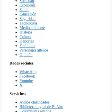
Sociedad
Economía
Salud
Educación
Seguridad
Tecnología
Medio ambiente
Historia
Cultura
Deportes
Farándula
Personajes alteños
Opinión
Redes sociales
:
WhatsApp
Facebook
Youtube
X
Servicios:
Avisos clasificados
Biblioteca digital de El Alto
Columnistas alteños