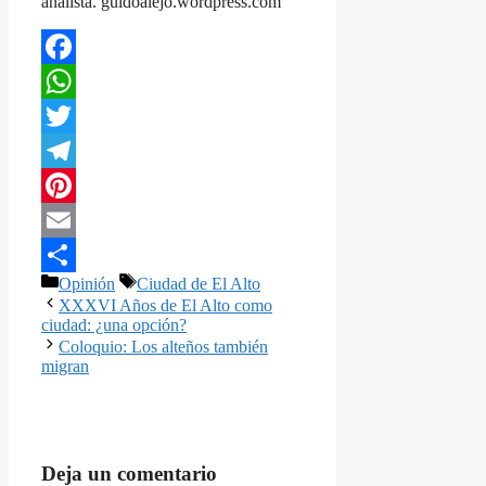
analista. guidoalejo.wordpress.com
Facebook
WhatsApp
Twitter
Telegram
Pinterest
Email
Categorías
Etiquetas
Opinión
Ciudad de El Alto
Compartir
XXXVI Años de El Alto como
ciudad: ¿una opción?
Coloquio: Los alteños también
migran
Deja un comentario