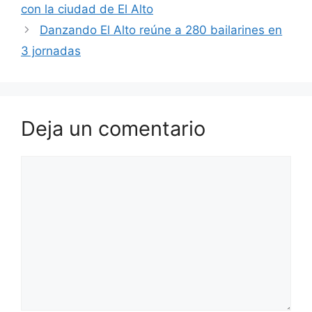
o
p
con la ciudad de El Alto
k
Danzando El Alto reúne a 280 bailarines en
3 jornadas
Deja un comentario
Comentario