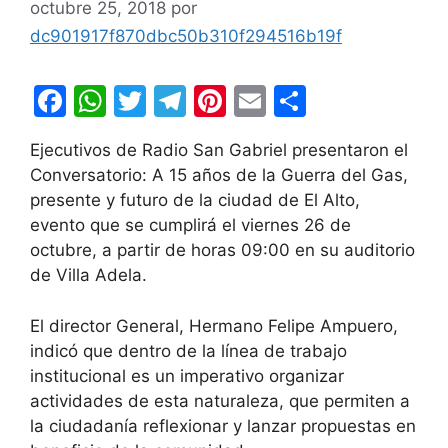
octubre 25, 2018
por
dc901917f870dbc50b310f294516b19f
F
W
T
T
Pi
E
C
a
h
w
el
nt
m
o
Ejecutivos de Radio San Gabriel presentaron el
c
at
itt
e
er
ai
m
Conversatorio: A 15 años de la Guerra del Gas,
e
s
er
gr
e
l
p
presente y futuro de la ciudad de El Alto,
b
A
a
st
ar
evento que se cumplirá el viernes 26 de
octubre, a partir de horas 09:00 en su auditorio
o
p
m
tir
de Villa Adela.
o
p
k
El director General, Hermano Felipe Ampuero,
indicó que dentro de la línea de trabajo
institucional es un imperativo organizar
actividades de esta naturaleza, que permiten a
la ciudadanía reflexionar y lanzar propuestas en