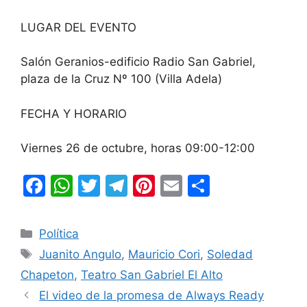
LUGAR DEL EVENTO
Salón Geranios-edificio Radio San Gabriel,
plaza de la Cruz Nº 100 (Villa Adela)
FECHA Y HORARIO
Viernes 26 de octubre, horas 09:00-12:00
F
W
T
T
Pi
E
C
a
h
w
el
nt
m
o
c
at
itt
e
er
ai
m
Categorías
Política
e
s
er
gr
e
l
p
Etiquetas
Juanito Angulo
,
Mauricio Cori
,
Soledad
b
A
a
st
ar
Chapeton
,
Teatro San Gabriel El Alto
o
p
m
tir
El video de la promesa de Always Ready