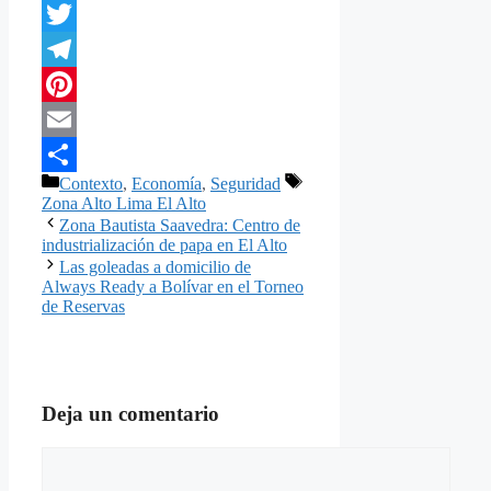
WhatsApp
Twitter
Telegram
Pinterest
Email
Categorías
Etiquetas
Contexto
,
Economía
,
Seguridad
Compartir
Zona Alto Lima El Alto
Zona Bautista Saavedra: Centro de
industrialización de papa en El Alto
Las goleadas a domicilio de
Always Ready a Bolívar en el Torneo
de Reservas
Deja un comentario
Comentario