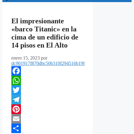
El impresionante
«barco Titanic» en la
cima de un edificio de
14 pisos en El Alto
enero 15, 2023
por
dc901917f870dbc50b310f294516b19f
Facebook
WhatsApp
Twitter
Telegram
Pinterest
Email