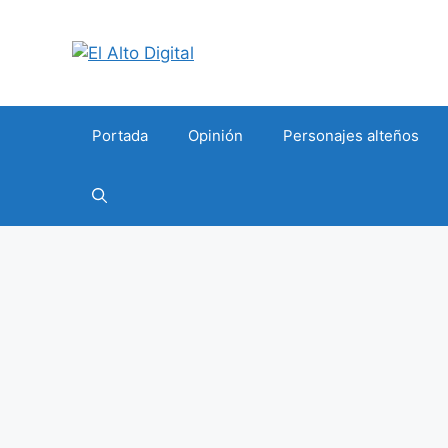
Saltar
al
contenido
Portada
Opinión
Personajes alteños