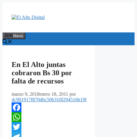
Saltar
al
contenido
Menú
En El Alto juntas
cobraron Bs 30 por
falta de recursos
marzo 9, 2018
enero 18, 2011
por
dc901917f870dbc50b310f294516b19f
Facebook
WhatsApp
Twitter