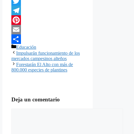
WhatsApp
Twitter
Telegram
Pinterest
Email
Categorías
Educación
Compartir
Impulsarán funcionamiento de los
mercados campesinos alteños
Forestarán El Alto con más de
800.000 especies de plantines
Deja un comentario
Comentario