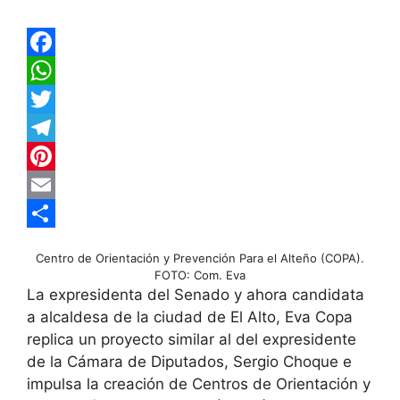
F
a
W
c
h
T
e
a
w
T
b
t
i
e
P
o
s
t
l
i
E
o
A
t
e
n
m
C
Centro de Orientación y Prevención Para el Alteño (COPA).
k
p
e
g
t
a
o
FOTO: Com. Eva
La expresidenta del Senado y ahora candidata
p
r
r
e
i
m
a alcaldesa de la ciudad de El Alto, Eva Copa
a
r
l
p
replica un proyecto similar al del expresidente
m
e
a
de la Cámara de Diputados, Sergio Choque e
impulsa la creación de Centros de Orientación y
s
r