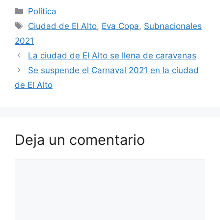
Categorías
k
p
e
g
t
a
o
Política
Etiquetas
Ciudad de El Alto
,
Eva Copa
,
Subnacionales
p
r
r
e
i
m
2021
a
r
l
p
La ciudad de El Alto se llena de caravanas
m
e
a
Se suspende el Carnaval 2021 en la ciudad
s
r
de El Alto
t
t
i
r
Deja un comentario
Comentario