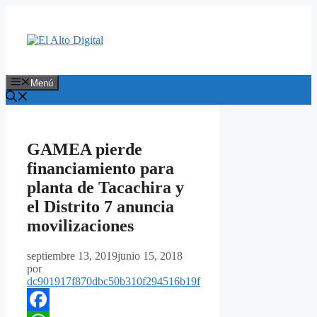
Saltar
al
contenido
Menú
GAMEA pierde
financiamiento para
planta de Tacachira y
el Distrito 7 anuncia
movilizaciones
septiembre 13, 2019
junio 15, 2018
por
dc901917f870dbc50b310f294516b19f