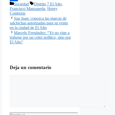
Categorías
Etiquetas
Sociedad
Distrito 7 El Alto
,
Compartir
Francisco Manzaneda
,
Henry
Contreras
San Juan: conozca las marcas de
salchichas autorizadas para su venta
en la ciudad de El Alto
Marcelo Fernández: “Yo no vine a
trabajar por un color político, sino por
El Alto”
Deja un comentario
Comentario
Nombre